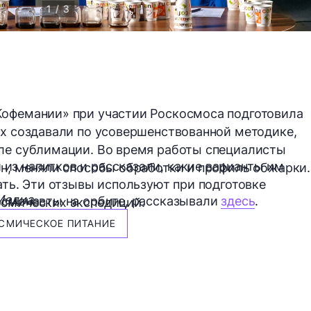
1 / 3
Кофемании» при участии Роскосмоса подготовила
Их создавали по усовершенствованной методике,
сле сублимации. Во время работы специалисты
з напитков и рассказали, какие варианты им
ан, меняли способы обработки и профиль обжарки.
ать. Эти отзывы используют при подготовке
Медиа
осмонавты на орбите, рассказывали
здесь
.
осмических экспедиций.
СМИЧЕСКОЕ ПИТАНИЕ