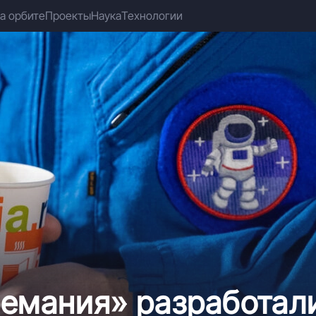
а орбите
Проекты
Наука
Технологии
емания» разработали