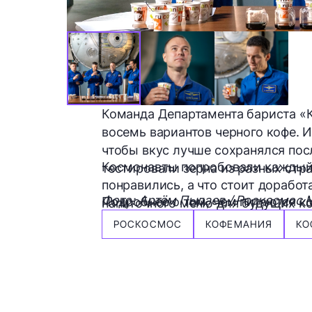
Команда Департамента бариста «
восемь вариантов черного кофе. 
чтобы вкус лучше сохранялся по
Космонавты попробовали каждый и
тестировали зерна из разных стр
понравились, а что стоит доработ
Фото: Артём Пылаев / Роскосмос 
Подробнее о том, чем питаются к
напиточного меню для будущих к
РОСКОСМОС
КОФЕМАНИЯ
КО