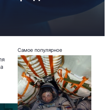
Самое популярное
ля
да