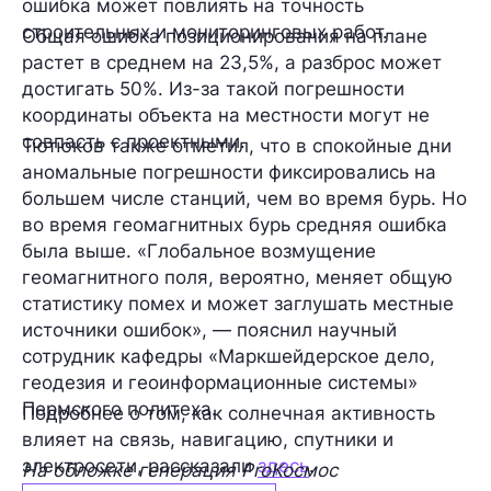
ошибка может повлиять на точность
строительных и мониторинговых работ.
Общая ошибка позиционирования на плане
растет в среднем на 23,5%, а разброс может
достигать 50%. Из-за такой погрешности
координаты объекта на местности могут не
совпасть с проектными.
Тютюков также отметил, что в спокойные дни
аномальные погрешности фиксировались на
большем числе станций, чем во время бурь. Но
во время геомагнитных бурь средняя ошибка
была выше. «Глобальное возмущение
геомагнитного поля, вероятно, меняет общую
статистику помех и может заглушать местные
источники ошибок», — пояснил научный
сотрудник кафедры «Маркшейдерское дело,
геодезия и геоинформационные системы»
Пермского политеха.
Подробнее о том, как солнечная активность
влияет на связь, навигацию, спутники и
электросети, рассказали
здесь
.
На обложке генерация ProКосмос