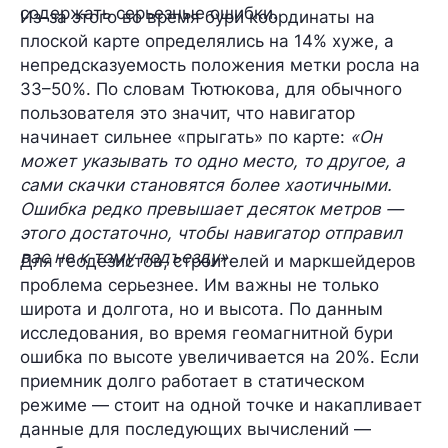
содержать серьезные ошибки.
Из-за этого во время бури координаты на
плоской карте определялись на 14% хуже, а
непредсказуемость положения метки росла на
33–50%. По словам Тютюкова, для обычного
пользователя это значит, что навигатор
начинает сильнее «прыгать» по карте:
«Он
может указывать то одно место, то другое, а
сами скачки становятся более хаотичными.
Ошибка редко превышает десяток метров —
этого достаточно, чтобы навигатор отправил
вас не к тому подъезду».
Для геодезистов, строителей и маркшейдеров
проблема серьезнее. Им важны не только
широта и долгота, но и высота. По данным
исследования, во время геомагнитной бури
ошибка по высоте увеличивается на 20%. Если
приемник долго работает в статическом
режиме — стоит на одной точке и накапливает
данные для последующих вычислений —