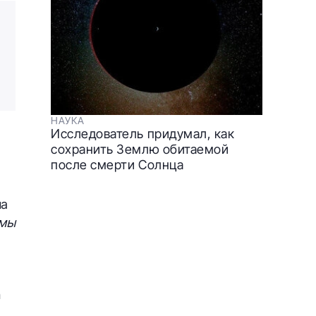
НАУКА
Исследователь придумал, как
сохранить Землю обитаемой
й
после смерти Солнца
на
 мы
n