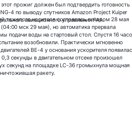
n этот прожиг должен был подтвердить готовность
NG-4 по выводу спутников Amazon Project Kuiper
й тяжелого носителя состоялась вечером 28 мая
рального авиационного управления FAA.
(04:00 мск 29 мая), но автоматика прервала
мы подачи воды на стартовый стол. Спустя 16 часо
 испытание возобновили. Практически мгновенно
двигателей BE-4 у основания ускорителя появила
 0,3 секунды в двигательном отсеке произошел
вух секунд на площадке LC-36 громыхнула мощная
уничтожившая ракету.