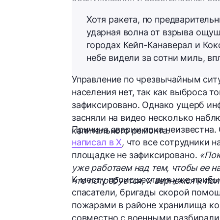
Хотя ракета, по предваритель
ударная волна от взрыва ощу
городах Кейп-Канаверал и Кок
небе видели за сотни миль, в
Управление по чрезвычайным ситу
населения нет, так как выброса 
зафиксировано. Однако ущерб ин
засняли на видео несколько набл
Причина аварии пока неизвестна. 
капитального ремонта.
написал в X
, что все сотрудники 
площадке не зафиксировано.
«Пок
уже работаем над тем, чтобы ее н
К месту происшествия уже приб
что потребуется, и вернемся к пол
спасатели, бригады скорой помощ
пожарами в районе хранилища ком
совместно с военными разбирали