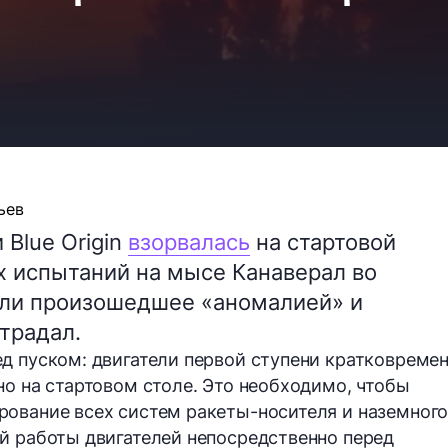
ьев
 Blue Origin
взорвалась
на стартовой
х испытаний на мысе Канаверал во
али произошедшее «аномалией» и
традал.
д пуском: двигатели первой ступени кратковреме
но на стартовом столе. Это необходимо, чтобы
рование всех систем ракеты-носителя и наземног
й работы двигателей непосредственно перед