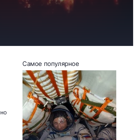
Самое популярное
нно
о