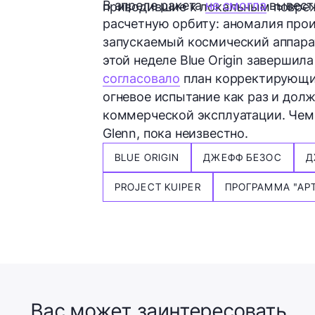
В апреле ракета
не смогла
вывести
приводившие к локальным повреж
расчетную орбиту: аномалия прои
запускаемый космический аппара
этой неделе Blue Origin завершил
согласовало
план корректирующих
огневое испытание как раз и дол
коммерческой эксплуатации. Чем
Glenn, пока неизвестно.
BLUE ORIGIN
ДЖЕФФ БЕЗОС
Д
PROJECT KUIPER
ПРОГРАММА "АР
Вас может заинтересовать