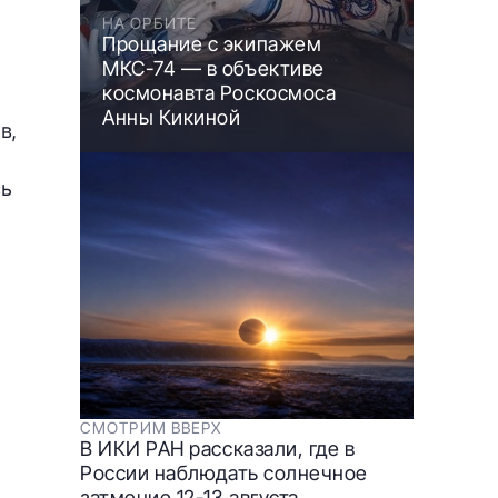
НА ОРБИТЕ
Прощание с экипажем
МКС-74 — в объективе
космонавта Роскосмоса
Анны Кикиной
в,
сь
СМОТРИМ ВВЕРХ
В ИКИ РАН рассказали, где в
России наблюдать солнечное
затмение 12-13 августа