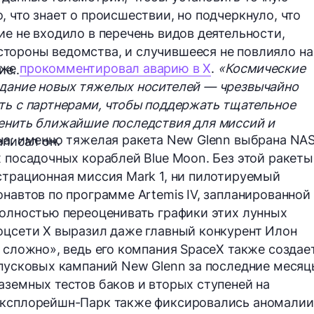
 что знает о происшествии, но подчеркнуло, что
ие не входило в перечень видов деятельности,
тороны ведомства, и случившееся не повлияло на
кже
прокомментировал аварию в X
.
«Космические
е..
здание новых тяжелых носителей — чрезвычайно
ть с партнерами, чтобы поддержать тщательное
ценить ближайшие последствия для миссий и
на: именно тяжелая ракета New Glenn выбрана NA
писал он.
х посадочных кораблей Blue Moon. Без этой ракеты
страционная миссия Mark 1, ни пилотируемый
навтов по программе Artemis IV, запланированной
полностью переоценивать графики этих лунных
оцсети X выразил даже главный конкурент Илон
 сложно», ведь его компания SpaceX также создае
 пусковых кампаний New Glenn за последние месяц
аземных тестов баков и вторых ступеней на
Эксплорейшн-Парк также фиксировались аномалии