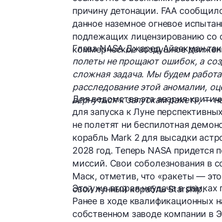
причину детонации. FAA сообщило,
данное наземное огневое испытан
подлежащих лицензированию со с
Глава NASA Джаред Айзекман та
коммерческое воздушное движени
полеты не прощают ошибок, а со
сложная задача. Мы будем работа
расследование этой аномалии, о
Для ведомства эта авария критич
вернуться к запускам ракет»,
— на
для запуска к Луне перспективны
не полетят ни беспилотная демон
корабль Mark 2 для высадки астро
2028 год. Теперь NASA придется 
миссий. Свои соболезнования в с
Маск, отметив, что «ракеты — это
Это уже вторая неудача в рамках
свой лунный корабль Starship.
Ранее в ходе квалификационных н
собственном заводе компании в 