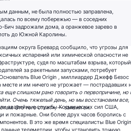
ным данным, не была полностью заправлена,
щалась по всему побережью — в соседних
о-Бич задрожали дома, а оранжевое зарево в
плоть до Южной Каролины.
ациям округа Бревард сообщило, что угрозы для
токсичных испарений или химической опасности не
фраструктуре, судя по масштабам взрыва, которы
юдателей за ракетными запусками, потребует
Основатель Blue Origin , миллиардер Джефф Безос
на месте и им ничего не угрожает — пострадавших 
а еще слишком рано говорить о первопричине, но
айти. Очень тяжелый день, но мы восстановим все,
ыли аварийные службы Космических сил США,
етам. Это того стоит»,
— заявил он.
и и пожарные. Они более друх часов боролись с
понентов. В это же время специалисты Blue Origi
 данные телеметрии, чтобы установить точную