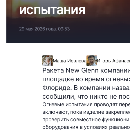
испытания
29 мая 2026 года, 09:53
Маша Иевлева
Игорь Афанас
Ракета New Glenn компании
площадке во время огневы
Флориде. В компании назв
сообщили, что никто не пос
Огневые испытания проводят пере
включают, пока изделие закрепле
проверить совместное функциони
оборудования в условиях реально