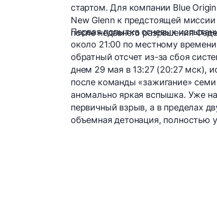
стартом. Для компании Blue Origi
New Glenn к предстоящей миссии 
Первая попытка огневых испытани
после недавнего разрешения Феде
около 21:00 по местному времени 
обратный отсчет из-за сбоя систе
днем 29 мая в 13:27 (20:27 мск),
после команды «зажигание» семи 
аномально яркая вспышка. Уже на
первичный взрыв, а в пределах д
объемная детонация, полностью 