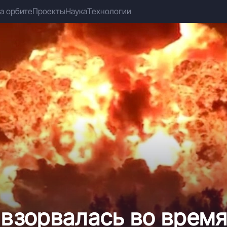
а орбите
Проекты
Наука
Технологии
 взорвалась во время