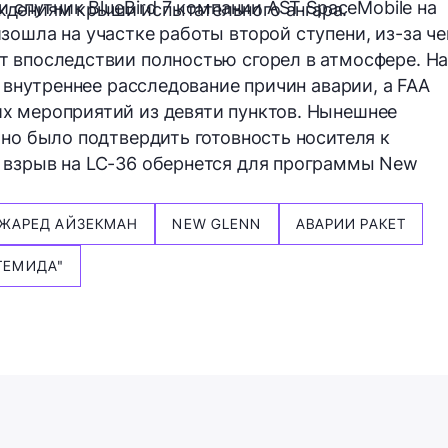
 спутник BlueBird 7 компании AST SpaceMobile на
дениям крыши испытательного ангара.
зошла на участке работы второй ступени, из-за че
т впоследствии полностью сгорел в атмосфере. Н
а внутреннее расследование причин аварии, а FAA
 мероприятий из девяти пунктов. Нынешнее
жно было подтвердить готовность носителя к
 взрыв на LC-36 обернется для программы New
ЖАРЕД АЙЗЕКМАН
NEW GLENN
АВАРИИ РАКЕТ
ТЕМИДА"