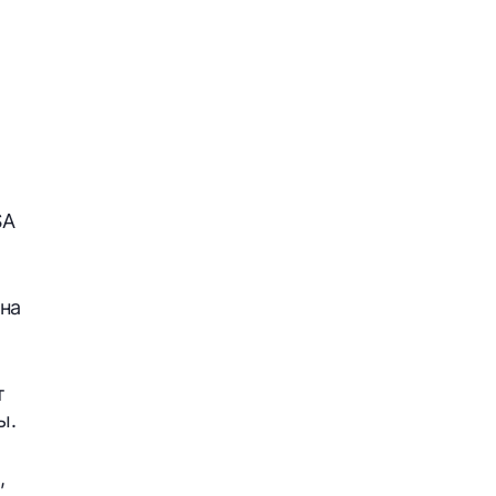
SA
 на
т
ы.
,