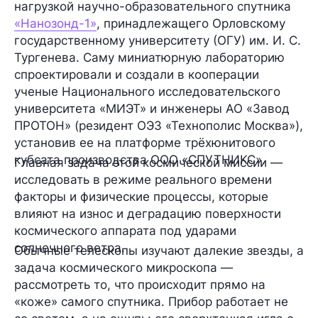
нагрузкой научно-образовательного спутника
«Нанозонд-1»
, принадлежащего Орловскому
государственному университету (ОГУ) им. И. С.
Тургенева. Саму миниатюрную лабораторию
спроектировали и создали в кооперации
ученые Национального исследовательского
университета «МИЭТ» и инженеры АО «Завод
ПРОТОН» (резидент ОЭЗ «Технополис Москва»),
установив ее на платформе трёхюнитового
кубсата производства ООО «СПУТНИКС».
Главная задача этой космической миссии —
исследовать в режиме реального времени
факторы и физические процессы, которые
влияют на износ и деградацию поверхности
космического аппарата под ударами
солнечного ветра.
Обычные телескопы изучают далекие звезды, а
задача космического микроскопа —
рассмотреть то, что происходит прямо на
«коже» самого спутника. Прибор работает не