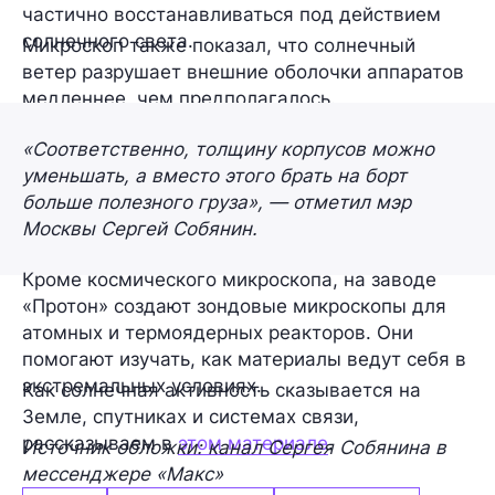
частично восстанавливаться под действием
солнечного света.
Микроскоп также показал, что солнечный
ветер разрушает внешние оболочки аппаратов
медленнее, чем предполагалось.
«Соответственно, толщину корпусов можно
уменьшать, а вместо этого брать на борт
больше полезного груза», — отметил мэр
Москвы Сергей Собянин.
Кроме космического микроскопа, на заводе
«Протон» создают зондовые микроскопы для
атомных и термоядерных реакторов. Они
помогают изучать, как материалы ведут себя в
экстремальных условиях.
Как солнечная активность сказывается на
Земле, спутниках и системах связи,
рассказываем в
этом материале
.
Источник обложки: канал Сергея Собянина в
мессенджере «Макс»