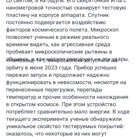
со светом, а на ощупь: его сверхтонкая игла с
нанометровой точностью сканирует тестовую
пластину на корпусе аппарата. Спутник
постоянно подвергается воздействию
факторов космического полета. Микроскоп
позволяет ученым в режиме реального
времени видеть, как агрессивная среда
пробивает микроскопические рытвины в
обшивке, и как металл реагирует на эти удары.
«Нанозонд-1» с микроскопом запустили на
орбиту в июне 2023 года. Прибор успешно
пережил запуск и продолжает надежно
функционировать в невесомости, несмотря на
перенесенные перегрузки, перепады
температур и прочие особенности нахождения
в открытом космосе. При этом устройство
потребляет сравнительно мало энергии. В ходе
текущего эксперимента ученые обнаружили
уникальное свойство тестируемых покрытий:
оказалось, что некоторые из них могут