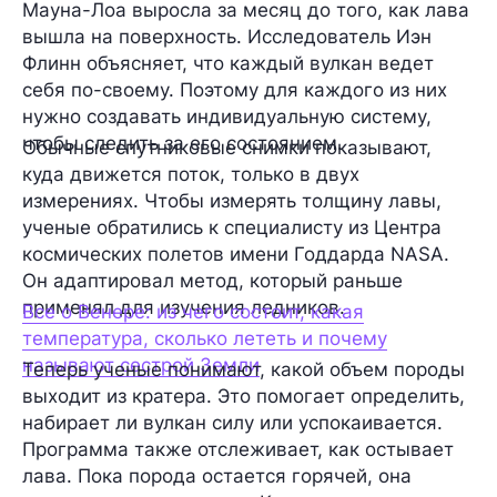
Мауна-Лоа выросла за месяц до того, как лава
вышла на поверхность. Исследователь Иэн
Флинн объясняет, что каждый вулкан ведет
себя по-своему. Поэтому для каждого из них
нужно создавать индивидуальную систему,
чтобы следить за его состоянием.
Обычные спутниковые снимки показывают,
куда движется поток, только в двух
измерениях. Чтобы измерять толщину лавы,
ученые обратились к специалисту из Центра
космических полетов имени Годдарда NASA.
Он адаптировал метод, который раньше
применял для изучения ледников.
Все о Венере: из чего состоит, какая
температура, сколько лететь и почему
называют сестрой Земли
Теперь ученые понимают, какой объем породы
выходит из кратера. Это помогает определить,
набирает ли вулкан силу или успокаивается.
Программа также отслеживает, как остывает
лава. Пока порода остается горячей, она