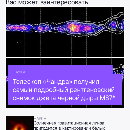
Вас может заинтересовать
НАУКА
Телескоп «Чандра» получил
самый подробный рентгеновский
снимок джета черной дыры M87*
НАУКА
Солнечная гравитационная линза
пригодится в картировании белых