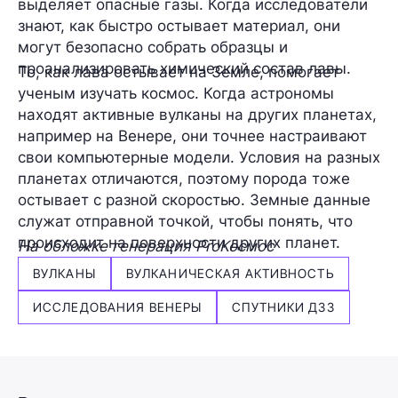
выделяет опасные газы. Когда исследователи
знают, как быстро остывает материал, они
могут безопасно собрать образцы и
проанализировать химический состав лавы.
То, как лава остывает на Земле, помогает
ученым изучать космос. Когда астрономы
находят активные вулканы на других планетах,
например на Венере, они точнее настраивают
свои компьютерные модели. Условия на разных
планетах отличаются, поэтому порода тоже
остывает с разной скоростью. Земные данные
служат отправной точкой, чтобы понять, что
происходит на поверхности других планет.
На обложке генерация ProКосмос
ВУЛКАНЫ
ВУЛКАНИЧЕСКАЯ АКТИВНОСТЬ
ИССЛЕДОВАНИЯ ВЕНЕРЫ
СПУТНИКИ ДЗЗ