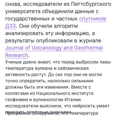
снова, исследователи из Питтсбургского
университета объединили данные с
государственных и частных
спутников
ДЗЗ
. Они обучили алгоритм
анализировать эту информацию, а
результаты опубликовали в журнале
Journal of Volcanology and Geothermal
Research
.
Ученые давно знают, что перед выбросом лавы
температура вулкана и сейсмическая
активность растут. До сих пор они не могли
точно определить, насколько сильными
должны быть эти изменения. Вместе с
коллегами из Национального института
геофизики и вулканологии Италии
исследователи выяснили, что нейросеть умеет
находить тепловые аномалии.
Программа обнаружила, что температура