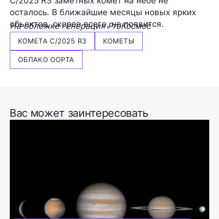
C/2025 R3 заметных комет на небе не
осталось. В ближайшие месяцы новых ярких
объектов, скорее всего, не появится.
На обложке генерация ProКосмос
КОМЕТА C/2025 R3
КОМЕТЫ
ОБЛАКО ООРТА
Вас может заинтересовать