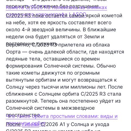
пережить сближение без разрушения.
Комета C/2025 R3 появилась на снимках
солнечного коронографа LASCO
C/2025 R3 пока остается самой яркой кометой
на небе, хотя ее яркость составляет всего
около 4-й звездной величины. В ближайшие
недели она будет удаляться от Земли и
постепенно тускнеть.
Вероятно, C/2025 R3 прилетела из облака
Оорта — очень далекой области, где находятся
ледяные тела, оставшиеся со времен
формирования Солнечной системы. Обычно
такие кометы движутся по огромным
вытянутым орбитам и могут возвращаться к
Солнцу через тысячи или миллионы лет. После
сближения с Солнцем орбита C/2025 R3 стала
разомкнутой. Теперь она постепенно уйдет из
Солнечной системы в межзвездное
пространство.
Что такое орбита простыми словами: виды и
элементы орбит
После
гибели
C/2026 A1 у Солнца и ухода