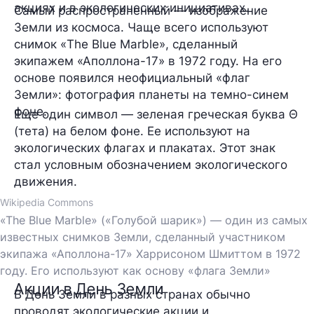
акциях и в экологических инициативах.
Самый распространенный — изображение
Земли из космоса. Чаще всего используют
снимок «The Blue Marble», сделанный
экипажем «Аполлона-17» в 1972 году. На его
основе появился неофициальный «флаг
Земли»: фотография планеты на темно-синем
фоне.
Еще один символ — зеленая греческая буква Θ
(тета) на белом фоне. Ее используют на
экологических флагах и плакатах. Этот знак
стал условным обозначением экологического
движения.
Wikipedia Commons
«The Blue Marble» («Голубой шарик») — один из самых
известных снимков Земли, сделанный участником
экипажа «Аполлона-17» Харрисоном Шмиттом в 1972
году. Его используют как основу «флага Земли»
Акции в День Земли
В День Земли в разных странах обычно
проводят экологические акции и