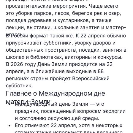
просветительские мероприятия. Чаще всего
это уборка парков, лесов, берегов рек и озер,
посадка деревьев и кустарников, а также
лекции, выставки, школьные занятия и мастер-
классы.
В России формат такой же. К 22 апреля обычно
приурочивают субботники, уборку дворов и
общественных пространств, посадки, занятия в
школах и библиотеках, викторины и конкурсы.
В 2026 году День Земли приходится на 22
апреля, а в ближайшие выходные в 88
регионах страны пройдет Всероссийский
субботник.
Главное о Международном дне
матери-Земли
Международный день Земли — это 
праздник, посвященный вопросам экологии 
и состоянию окружающей среды.
Его отмечают 22 апреля, хотя в некоторых 
странах также используют день весеннего 