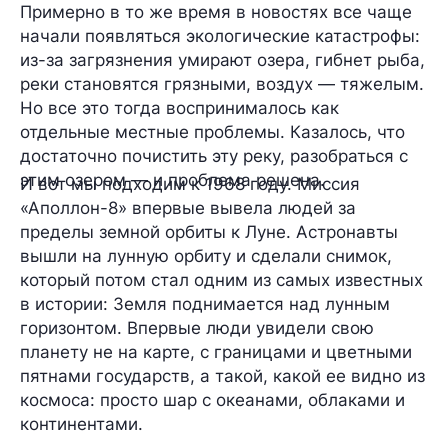
Примерно в то же время в новостях все чаще
начали появляться экологические катастрофы:
из-за загрязнения умирают озера, гибнет рыба,
реки становятся грязными, воздух — тяжелым.
Но все это тогда воспринималось как
отдельные местные проблемы. Казалось, что
достаточно почистить эту реку, разобраться с
этим озером — и проблема решена.
И вот мы подходим к 1968 году. Миссия
«Аполлон-8» впервые вывела людей за
пределы земной орбиты к Луне. Астронавты
вышли на лунную орбиту и сделали снимок,
который потом стал одним из самых известных
в истории: Земля поднимается над лунным
горизонтом. Впервые люди увидели свою
планету не на карте, с границами и цветными
пятнами государств, а такой, какой ее видно из
космоса: просто шар с океанами, облаками и
континентами.