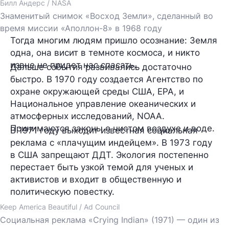
Билл Андерс / NASA
Знаменитый снимок «Восход Земли», сделанный во
время миссии «Аполлон-8» в 1968 году
Тогда многим людям пришло осознание: Земля
одна, она висит в темноте космоса, и никто
извне не придет нас спасать.
Дальше события развивались достаточно
быстро. В 1970 году создается Агентство по
охране окружающей среды США, EPA, и
Национальное управление океанических и
атмосферных исследований, NOAA.
Принимаются законы о чистом воздухе и воде.
В 1971 году выходит известная социальная
реклама с «плачущим индейцем». В 1973 году
в США запрещают ДДТ. Экология постепенно
перестает быть узкой темой для ученых и
активистов и входит в общественную и
политическую повестку.
Keep America Beautiful / Ad Council
Социальная реклама «Crying Indian» (1971) — один из