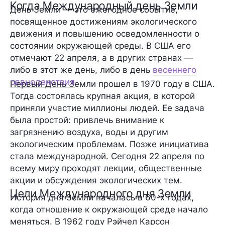
Когда Международный день Земли
День Земли — это ежегодное событие,
посвященное достижениям экологического
движения и повышению осведомленности о
состоянии окружающей среды. В США его
отмечают 22 апреля, а в других странах —
либо в этот же день, либо в день
весеннего
равноденствия
.
Первый День Земли прошел в 1970 году в США.
Тогда состоялась крупная акция, в которой
приняли участие миллионы людей. Ее задача
была простой: привлечь внимание к
загрязнению воздуха, воды и другим
экологическим проблемам. Позже инициатива
стала международной. Сегодня 22 апреля по
всему миру проходят лекции, общественные
акции и обсуждения экологических тем.
Цели Международного дня Земли
История дня Земли началась в 60-х годах,
когда отношение к окружающей среде начало
меняться. В 1962 году Рэйчел Карсон