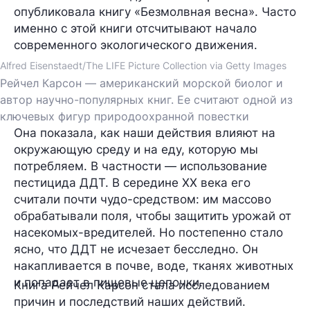
опубликовала книгу «Безмолвная весна». Часто
именно с этой книги отсчитывают начало
современного экологического движения.
Alfred Eisenstaedt/The LIFE Picture Collection via Getty Images
Рейчел Карсон — американский морской биолог и
автор научно-популярных книг. Ее считают одной из
ключевых фигур природоохранной повестки
Она показала, как наши действия влияют на
окружающую среду и на еду, которую мы
потребляем. В частности — использование
пестицида ДДТ. В середине XX века его
считали почти чудо-средством: им массово
обрабатывали поля, чтобы защитить урожай от
насекомых-вредителей. Но постепенно стало
ясно, что ДДТ не исчезает бесследно. Он
накапливается в почве, воде, тканях животных
и попадает в пищевые цепочки.
Книга Рейчел Карсон стала исследованием
причин и последствий наших действий.