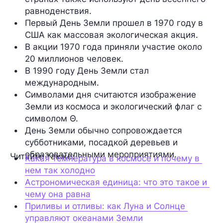
равноденствия.
Первый День Земли прошел в 1970 году в 
США как массовая экологическая акция.
В акции 1970 года приняли участие около 
20 миллионов человек.
В 1990 году День Земли стал 
международным.
Символами дня считаются изображение 
Земли из космоса и экологический флаг с 
символом Θ.
День Земли обычно сопровождается 
субботниками, посадкой деревьев и 
образовательными мероприятиями.
Читайте также:
Какая температура в космосе и почему в 
нем так холодно
Астрономическая единица: что это такое и 
чему она равна
Приливы и отливы: как Луна и Солнце 
управляют океанами Земли