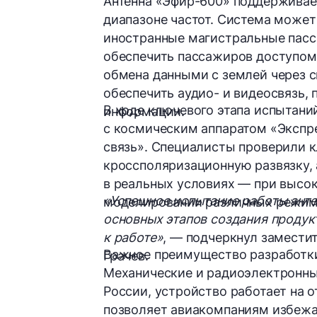
Антенна «Эфир-600» поддерживает
диапазоне частот. Система может 
иностранные магистральные пасс
обеспечить пассажиров доступом 
обмена данными с землей через 
обеспечить аудио- и видеосвязь,
В ходе ключевого этапа испытан
информации.
с космическим аппаратом «Эксп
связь». Специалисты проверили 
кроссполяризационную развязку,
в реальных условиях — при высок
«Успешное испытание работы анте
моделировании различных режим
основных этапов создания продук
к работе»
, — подчеркнул замести
Важное преимущество разработки 
Грачев.
Механические и радиоэлектронны
России, устройство работает на 
позволяет авиакомпаниям избежа