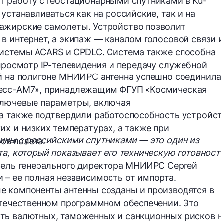
 работу с геостационарными спутниками в Ku-
устанавливаться как на российские, так и на
ажирские самолеты. Устройство позволит
в интернет, а экипаж — каналом голосовой связи 
системы ACARS и CPDLC. Система также способна
 просмотр IP-телевидения и передачу служебной
ий на полигоне МНИИРС антенна успешно соединил
ресс-АМ7», принадлежащим ФГУП «Космическая
ключевые параметры, включая
 а также подтвердили работоспособность устройс
их и низких температурах, а также при
нны с российскими спутниками — это один из
ов полета.
та, который показывает его техническую готовност
тель генерального директора МНИИРС Сергей
– ее полная независимость от импорта.
е компоненты антенны созданы и производятся в
отечественном программном обеспечении. Это
ть валютных, таможенных и санкционных рисков 