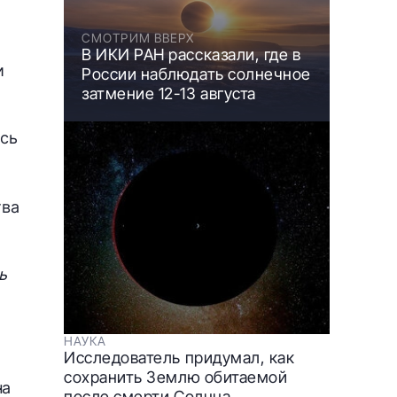
СМОТРИМ ВВЕРХ
В ИКИ РАН рассказали, где в
и
России наблюдать солнечное
затмение 12-13 августа
ась
тва
ь
НАУКА
Исследователь придумал, как
сохранить Землю обитаемой
на
после смерти Солнца