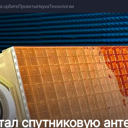
а орбите
Проекты
Наука
Технологии
ал спутниковую анте