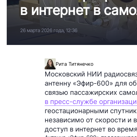
в интернет в само
26 марта 2026 года, 12:36
Рита Титянечко
Московский НИИ радиосвяз
антенну «Эфир-600» для о
связью пассажирских само
в пресс-службе организаци
геостационарными спутник
независимо от скорости и 
доступ в интернет во врем