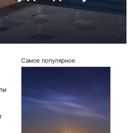
Самое популярное
й
ли
т