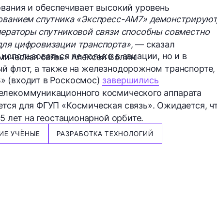
ования и обеспечивает высокий уровень
зованием спутника «Экспресс-АМ7» демонстрируют
ператоры спутниковой связи способны совместно
для цифровизации транспорта»
, — сказал
спользоваться не только в авиации, но и в
мическая связь» Алексей Волин.
й флот, а также на железнодорожном транспорте,
» (входит в Роскосмос)
завершились
елекоммуникационного космического аппарата
тся для ФГУП «Космическая связь». Ожидается, ч
15 лет на геостационарной орбите.
ИЕ УЧЁНЫЕ
РАЗРАБОТКА ТЕХНОЛОГИЙ