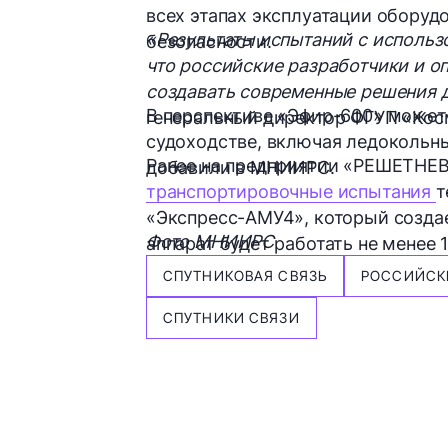
всех этапах эксплуатации оборуд
«Результаты испытаний с исполь
безопасности.
что российские разработчики и о
создавать современные решения 
В перспективе «Эфир-600» может и
генеральный директор ФГУП «Кос
судоходстве, включая ледокольны
Ранее на предприятии «РЕШЕТНЕВ
добавили в МНИИРС.
транспортировочные испытания
т
«Экспресс-АМУ4», который создае
Фото МНИИРС
аппарат будет работать не менее 
СПУТНИКОВАЯ СВЯЗЬ
РОССИЙСК
СПУТНИКИ СВЯЗИ