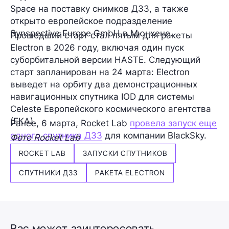
Space на поставку снимков ДЗЗ, а также
открыто европейское подразделение
Synspective Europe GmbH в Мюнхене.
Прошедший старт стал пятым для ракеты
Electron в 2026 году, включая один пуск
суборбитальной версии HASTE. Следующий
старт запланирован на 24 марта: Electron
выведет на орбиту два демонстрационных
навигационных спутника IOD для системы
Celeste Европейского космического агентства
(ЕКА).
Ранее, 6 марта, Rocket Lab
провела запуск еще
одного спутника ДЗЗ
для компании BlackSky.
Фото Rocket Lab
ROCKET LAB
ЗАПУСКИ СПУТНИКОВ
СПУТНИКИ ДЗЗ
РАКЕТА ELECTRON
Вас может заинтересовать