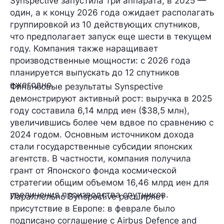
Synspective запустила три аппарата, в 2025 —
один, а к концу 2026 года ожидает располагать
группировкой из 10 действующих спутников,
что предполагает запуск еще шести в текущем
году. Компания также наращивает
производственные мощности: с 2026 года
планируется выпускать до 12 спутников
ежегодно.
Финансовые результаты Synspective
демонстрируют активный рост: выручка в 2025
году составила 6,14 млрд иен ($38,5 млн),
увеличившись более чем вдвое по сравнению с
2024 годом. Основным источником дохода
стали государственные субсидии японских
агентств. В частности, компания получила
грант от Японского фонда космической
стратегии общим объемом 16,46 млрд иен для
увеличения производства спутников.
Параллельно Synspective расширяет
присутствие в Европе: в феврале было
подписано соглашение с Airbus Defence and