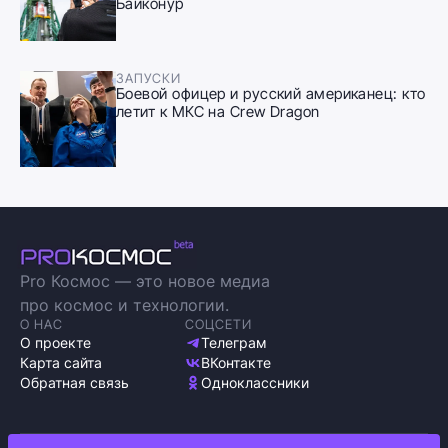
Байконур
ЗАПУСКИ
Боевой офицер и русский американец: кто
летит к МКС на Crew Dragon
Pro Космос — это новое медиа
про космос и технологии.
О НАС
СОЦСЕТИ
О проекте
Телеграм
Карта сайта
ВКонтакте
Обратная связь
Одноклассники