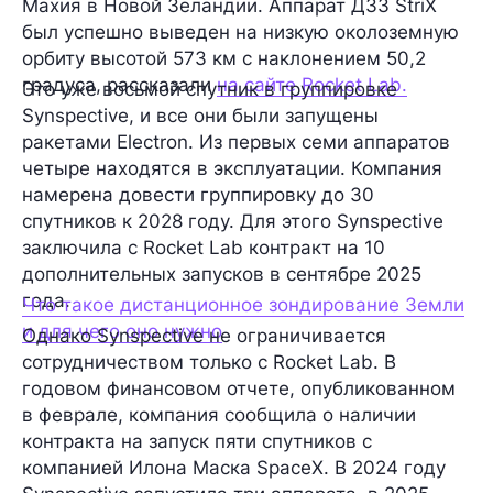
Махия в Новой Зеландии. Аппарат ДЗЗ StriX
был успешно выведен на низкую околоземную
орбиту высотой 573 км с наклонением 50,2
градуса, рассказали
на сайте Rocket Lab.
Это уже восьмой спутник в группировке
Synspective, и все они были запущены
ракетами Electron. Из первых семи аппаратов
четыре находятся в эксплуатации. Компания
намерена довести группировку до 30
спутников к 2028 году. Для этого Synspective
заключила с Rocket Lab контракт на 10
дополнительных запусков в сентябре 2025
года.
Что такое дистанционное зондирование Земли
и для чего оно нужно
Однако Synspective не ограничивается
сотрудничеством только с Rocket Lab. В
годовом финансовом отчете, опубликованном
в феврале, компания сообщила о наличии
контракта на запуск пяти спутников с
компанией Илона Маска SpaceX. В 2024 году