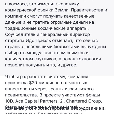
в космосе, это изменит экономику
коммерческой съемки Земли. Правительства и
компании смогут получать качественные
данные и не тратить огромные деньги на
традиционные космические аппараты.
Соучредитель и генеральный директор
стартапа Идо Приэль отмечает, что сейчас
страны с небольшими бюджетами вынуждены
выбирать между качеством снимков и
количеством спутников, а новая технология
позволит получить и то, и другое.
Чтобы разработать систему, компания
привлекла $20 миллионов от частных
инвесторов и через гранты израильского
правительства. В проекте участвуют фонды
10D, Ace Capital Partners, 2i, Chartered Group,
Starburst Ventures и Venture Israel.
Команда уже протестировала оборудование в