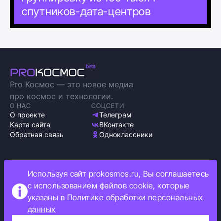
спутников-дата-центров
Pro Космос — это новое медиа
про космос и технологии.
О НАС
СОЦСЕТИ
О проекте
Телеграм
Карта сайта
ВКонтакте
Обратная связь
Одноклассники
Используя сайт prokosmos.ru, Вы соглашаетесь
Политика обработки персональных данных
с использованием файлов cookie, которые
Как мы используем cookie
указаны в
Политике обработки персональных
Информация об ограничениях
данных
Прокосмос © 2023
+16