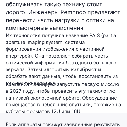
обслуживать такую технику стоит
дорого. Инженеры Remondo предлагают
перенести часть нагрузки с оптики на
компьютерные вычисления.
Их технология получила название PAIS (partial
aperture imaging system, система
формирования изображения с частичной
апертурой). Она позволяет собирать часть
оптической информации без одного большого
зеркала. Затем алгоритмы калибруют и
обрабатывают данные, чтобы восстановить из
них четкую картинку.
Компания планирует запустить первую миссию
в 2027 году, чтобы проверить эту технологию
на низкой околоземной орбите. Оборудование
помещается в небольшие спутники, похожие на
кубсаты форматов 12U или 16U.
Если аппараты покажут заявленные результаты