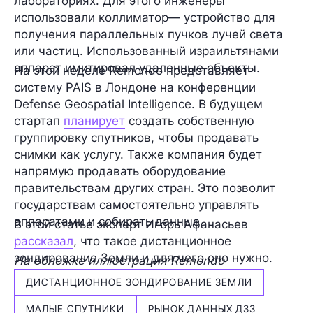
лабораториях. Для этого инженеры
использовали коллиматор— устройство для
получения параллельных пучков лучей света
или частиц. Использованный израильтянами
аппарат имитировал удаленные объекты.
На этой неделе Remondo представляет
систему PAIS в Лондоне на конференции
Defense Geospatial Intelligence. В будущем
стартап
планирует
создать собственную
группировку спутников, чтобы продавать
снимки как услугу. Также компания будет
напрямую продавать оборудование
правительствам других стран. Это позволит
государствам самостоятельно управлять
аппаратами и собирать данные.
В этой статье эксперт Игорь Афанасьев
рассказал
, что такое дистанционное
зондирование Земли и для чего оно нужно.
На обложке иллюстрация Remondo
ДИСТАНЦИОННОЕ ЗОНДИРОВАНИЕ ЗЕМЛИ
МАЛЫЕ СПУТНИКИ
РЫНОК ДАННЫХ ДЗЗ