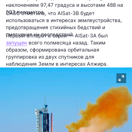
наклонением 97,47 градуса и высотами 488 на
503 километра.
CASC отметила, что AlSat-3B будет
использоваться в интересах землеустройства,
предотвращения стихийных бедствий и
смягчения их последствий.
Первый аппарат в серии — AlSat-3A был
запущен
всего полмесяца назад. Таким
образом, сформирована орбитальная
группировка из двух спутников для
наблюдения Земли в интересах Алжира.