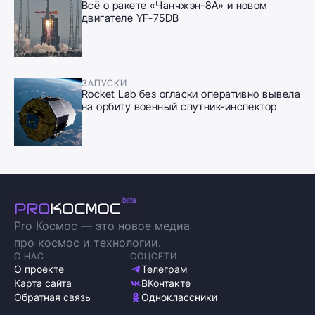
Всё о ракете «Чанчжэн-8А» и новом
двигателе YF-75DB
ЗАПУСКИ
Rocket Lab без огласки оперативно вывела
на орбиту военный спутник-инспектор
Pro Космос — это новое медиа
про космос и технологии.
О НАС
СОЦСЕТИ
О проекте
Телеграм
Карта сайта
ВКонтакте
Обратная связь
Одноклассники