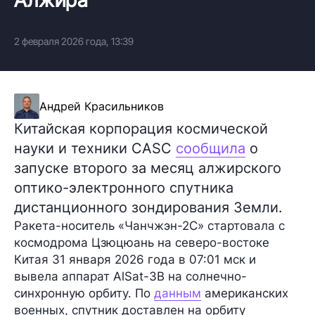
2 февраля 2026 года, 13:39
Андрей Красильников
Китайская корпорация космической
науки и техники CASC
сообщила
о
запуске второго за месяц алжирского
оптико-электронного спутника
дистанционного зондирования Земли.
Ракета-носитель «Чанчжэн-2C» стартовала с
космодрома Цзюцюань на северо-востоке
Китая 31 января 2026 года в 07:01 мск и
вывела аппарат AlSat-3B на солнечно-
синхронную орбиту. По
данным
американских
военных, спутник доставлен на орбиту