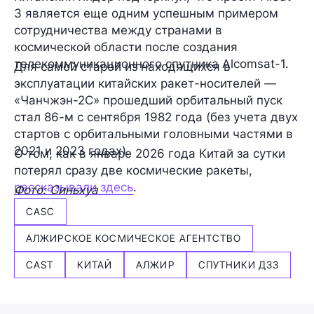
3 является еще одним успешным примером
сотрудничества между странами в
космической области после создания
телекоммуникационного спутника Alcomsat-1.
Для самой старой из находящихся в
эксплуатации китайских ракет-носителей —
«Чанчжэн-2С» прошедший орбитальный пуск
стал 86-м с сентября 1982 года (без учета двух
стартов с орбитальными головными частями в
2021 и 2023 годах).
О том, как в январе 2026 года Китай за сутки
потерял сразу две космические ракеты,
рассказывали здесь
.
Фото: Синьхуа
CASC
АЛЖИРСКОЕ КОСМИЧЕСКОЕ АГЕНТСТВО
CAST
КИТАЙ
АЛЖИР
СПУТНИКИ ДЗЗ