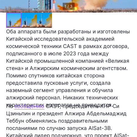
1 / 3
Оба аппарата были разработаны и изготовлены
Китайской исследовательской академией
космической техники CAST в рамках договора,
подписанного в июле 2023 года между
Китайской промышленной компанией «Великая
стена» и Алжирским космическим агентством.
Помимо спутников китайская сторона
предоставила пусковые услуги, создала
наземный сегмент управления и обучила
алжирский персонал. Никаких технических
характеристик аппаратов не приводится.
По
сообщению
CAST, председатель КНР Си
Цзиньпин и президент Алжира Абдельмаджид
Теббун обменялись поздравительными
посланиями по случаю запуска AlSat-3B.
Китайский лидер подчеркнул, что проект AlSat-