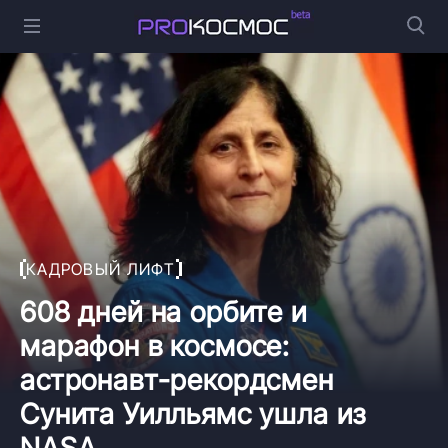
КАДРОВЫЙ ЛИФТ
608 дней на орбите и
марафон в космосе:
астронавт-рекордсмен
Сунита Уилльямс ушла из
NASA