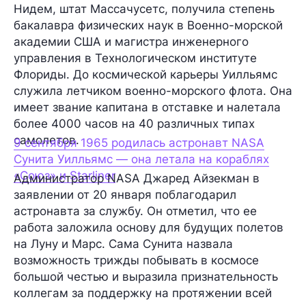
Нидем, штат Массачусетс, получила степень
бакалавра физических наук в Военно-морской
академии США и магистра инженерного
управления в Технологическом институте
Флориды. До космической карьеры Уилльямс
служила летчиком военно-морского флота. Она
имеет звание капитана в отставке и налетала
более 4000 часов на 40 различных типах
самолетов.
9 сентября 1965 родилась астронавт NASA
Сунита Уилльямс — она летала на кораблях
«Союз» и Starliner
Администратор NASA Джаред Айзекман в
заявлении от 20 января поблагодарил
астронавта за службу. Он отметил, что ее
работа заложила основу для будущих полетов
на Луну и Марс. Сама Сунита назвала
возможность трижды побывать в космосе
большой честью и выразила признательность
коллегам за поддержку на протяжении всей