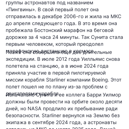
группы астронавтов под названием
«Пингвины». В свой первый полет она
отправилась в декабре 2006-го и жила на МКС
до апреля следующего года. В это время она
пробежала Бостонский марафон на беговой
дорожке за 4 часа 24 минуты. Так Сунита стала
первым человеком, который преодолел
марафонскую дистанцию в космосе.
Позже она совершила еще две длительные
экспедиции. В июле 2012 года Уилльямс снова
полетела на станцию, а в июне 2024 года
приняла участие в первой пилотируемой
миссии корабля Starliner компании Boeing. Этот
полет пошел не по плану из-за проблем с
двигателями корабля.
Изначально Сунита и ее коллега Барри Уилмор
должны были провести на орбите около десяти
дней, но NASA продлило их пребывание ради
безопасности. Starliner вернулся на Землю без
экипажа в сентябре 2024 года, а астронавты