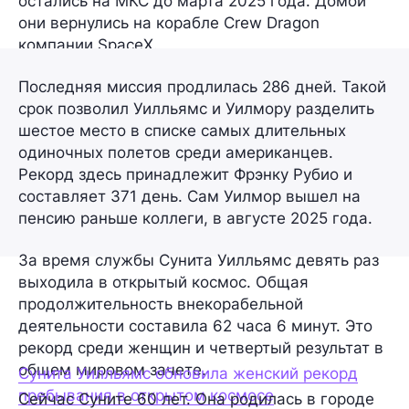
остались на МКС до марта 2025 года. Домой
они вернулись на корабле Crew Dragon
компании SpaceX.
Последняя миссия продлилась 286 дней. Такой
срок позволил Уилльямс и Уилмору разделить
шестое место в списке самых длительных
одиночных полетов среди американцев.
Рекорд здесь принадлежит Фрэнку Рубио и
составляет 371 день. Сам Уилмор вышел на
пенсию раньше коллеги, в августе 2025 года.
За время службы Сунита Уилльямс девять раз
выходила в открытый космос. Общая
продолжительность внекорабельной
деятельности составила 62 часа 6 минут. Это
рекорд среди женщин и четвертый результат в
общем мировом зачете.
Сунита Уилльямс обновила женский рекорд
пребывания в открытом космосе
Сейчас Суните 60 лет. Она родилась в городе