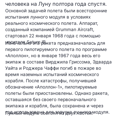
человека на Луну полтора года спустя.
Основной задачей полета были всесторонние
испытания лунного модуля в условиях
реального космического полета. Аппарат,
созданный компанией Grumman Aircraft,
стартовал 22 января 1968 года с помощью
носителя Saturn IB.
Изначально эта ракета предназначалась для
первого пилотируемого полета по программе
«Аполлон», но в январе 1967 года весь его
экипаж в составе Вирджила Гриссома, Эдварда
Уайта и Роджера Чаффи погиб в пожаре во
время наземных испытаний космического
корабля. После катастрофы, получившей
обозначение «Аполлон-1», пилотируемые
полеты были приостановлены. Однако ракета,
оставшаяся без своего первоначального
экипажа и корабля, была сохранена и через
год использована для запуска лунного модуля.
Лунный модуль состоял из двух частей: