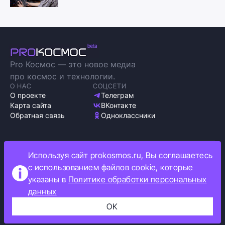
Pro Космос — это новое медиа
про космос и технологии.
О НАС
СОЦСЕТИ
О проекте
Телеграм
Карта сайта
ВКонтакте
Обратная связь
Одноклассники
Используя сайт prokosmos.ru, Вы соглашаетесь
Политика обработки персональных данных
с использованием файлов cookie, которые
Как мы используем cookie
указаны в
Политике обработки персональных
Информация об ограничениях
данных
Прокосмос © 2023
+16
ОК