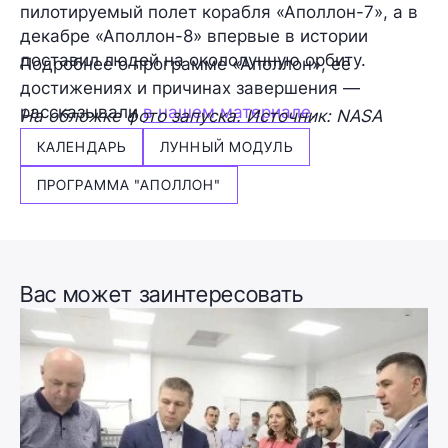
пилотируемый полет корабля «Аполлон-7», а в
декабре «Аполлон-8» впервые в истории
доставил людей на окололунную орбиту.
Подробнее о программе «Аполлон», ее
достижениях и причинах завершения —
рассказывали
в нашем материале
.
На обложке фото запуска. Источник: NASA
КАЛЕНДАРЬ
ЛУННЫЙ МОДУЛЬ
ПРОГРАММА "АПОЛЛОН"
Вас может заинтересовать