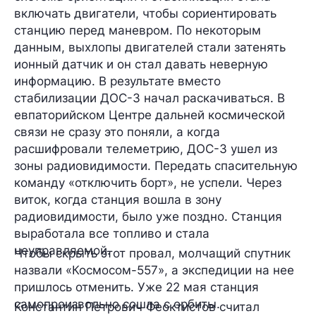
включать двигатели, чтобы сориентировать
станцию перед маневром. По некоторым
данным, выхлопы двигателей стали затенять
ионный датчик и он стал давать неверную
информацию. В результате вместо
стабилизации ДОС-3 начал раскачиваться. В
евпаторийском Центре дальней космической
связи не сразу это поняли, а когда
расшифровали телеметрию, ДОС-3 ушел из
зоны радиовидимости. Передать спасительную
команду «отключить борт», не успели. Через
виток, когда станция вошла в зону
радиовидимости, было уже поздно. Станция
выработала все топливо и стала
неуправляемой.
Чтобы скрыть этот провал, молчащий спутник
назвали «Космосом-557», а экспедиции на нее
пришлось отменить. Уже 22 мая станция
самопроизвольно сошла с орбиты.
Константин Петрович Феоктистов считал