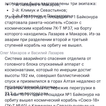
экспедиции были подготовлены три экипажа:
1-й: Лазарев и Макаров;
2-й: Климук и Севастьянов;
3-й: Коваленок и Пономарев.
5 апреля 1975 года с площадки №1 Байконура
стартовала ракета-носитель «Союз» с
космическим кораблем 7К-Т №37, на борту
которого находились Лазарев и Макаров. Из-за
аварии при разделении второй и третьей
ступеней корабль на орбиту не вышел.
Олег Макаров и Василий Лазарев
Система аварийного спасения отделила от
головного блока спускаемый аппарат с
космонавтами, который по инерции достиг
высоты 192 км, совершил баллистический
спуск и приземлился в горах Алтая недалеко от
государственной границы.
При этом космонавты, пережив перегрузки в
21,3 g, не пострадали.
24 мая 1975 года с площадки №1 Байконура на
орбиту вышел космический корабль «Союз-18»
(7К-Т №40) с Климуком и Севастьяновым на