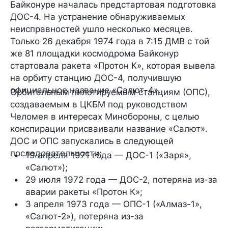
Байконуре началась предстартовая подготовка
ДОС-4. На устранение обнаруживаемых
неисправностей ушло несколько месяцев.
Только 26 декабря 1974 года в 7:15 ДМВ с той
же 81 площадки космодрома Байконур
стартовала ракета «Протон К», которая вывела
на орбиту станцию ДОС-4, получившую
официальное название «Салют-4».
Орбитальным пилотируемым станциям (ОПС),
создаваемым в ЦКБМ под руководством
Челомея в интересах Минобороны, с целью
конспирации присваивали название «Салют».
ДОС и ОПС запускались в следующей
последовательности:
19 апреля 1971 года — ДОС-1 («Заря», 
«Салют»);
29 июля 1972 года — ДОС-2, потеряна из-за 
аварии ракеты «Протон К»;
3 апреля 1973 года — ОПС-1 («Алмаз-1», 
«Салют-2»), потеряна из-за 