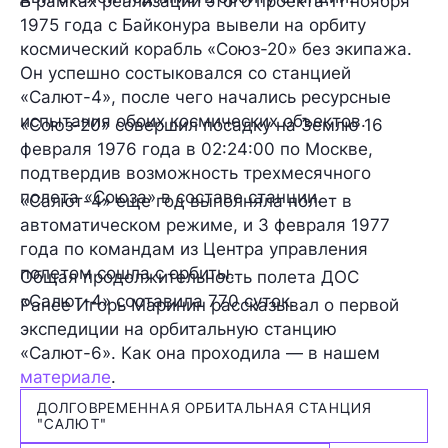
В рамках реализации этого проекта 11 ноября
1975 года с Байконура вывели на орбиту
космический корабль «Союз-20» без экипажа.
Он успешно состыковался со станцией
«Салют-4», после чего начались ресурсные
испытания обоих космических объектов.
«Союз-20» совершил посадку на Землю 16
февраля 1976 года в 02:24:00 по Москве,
подтвердив возможность трехмесячного
полета «Союза» в составе станции.
«Салют-4» еще год выполняла полет в
автоматическом режиме, и 3 февраля 1977
года по командам из Центра управления
полетом сошла с орбиты.
Общая продолжительность полета ДОС
«Салют-4» составила 770 суток.
Ранее Игорь Маринин рассказывал о первой
экспедиции на орбитальную станцию
«Салют-6». Как она проходила — в нашем
материале
.
ДОЛГОВРЕМЕННАЯ ОРБИТАЛЬНАЯ СТАНЦИЯ
"САЛЮТ"