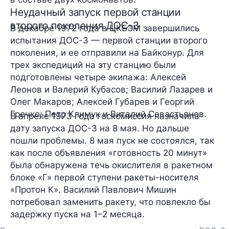
Неудачный запуск первой станции
второго поколения ДОС-3
В декабре 1972 года в ЦКБЭМ завершились
испытания ДОС-3 — первой станции второго
поколения, и ее отправили на Байконур. Для
трех экспедиций на эту станцию были
подготовлены четыре экипажа: Алексей
Леонов и Валерий Кубасов; Василий Лазарев и
Олег Макаров; Алексей Губарев и Георгий
Гречко; Петр Климук и Виталий Севастьянов.
В апреле 1973 года госкомиссия назначила
дату запуска ДОС-3 на 8 мая. Но дальше
пошли проблемы. 8 мая пуск не состоялся, так
как после объявления «готовность 20 минут»
была обнаружена течь окислителя в ракетном
блоке «Г» первой ступени ракеты-носителя
«Протон К». Василий Павлович Мишин
потребовал заменить ракету, что повлекло бы
задержку пуска на 1–2 месяца.