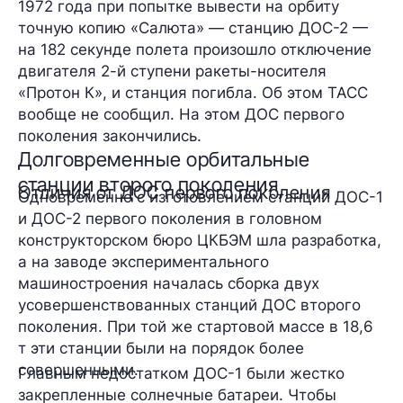
1972 года при попытке вывести на орбиту
точную копию «Салюта» — станцию ДОС-2 —
на 182 секунде полета произошло отключение
двигателя 2-й ступени ракеты-носителя
«Протон К», и станция погибла. Об этом ТАСС
вообще не сообщил. На этом ДОС первого
поколения закончились.
Долговременные орбитальные
станции второго поколения
Отличия от ДОС первого поколения
Одновременно с изготовлением станций ДОС-1
и ДОС-2 первого поколения в головном
конструкторском бюро ЦКБЭМ шла разработка,
а на заводе экспериментального
машиностроения началась сборка двух
усовершенствованных станций ДОС второго
поколения. При той же стартовой массе в 18,6
т эти станции были на порядок более
совершенными.
Главным недостатком ДОС-1 были жестко
закрепленные солнечные батареи. Чтобы