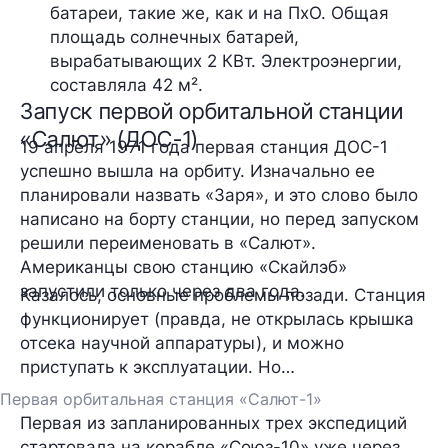
батареи, такие же, как и на ПхО. Общая 
площадь солнечных батарей, 
вырабатывающих 2 КВт. Электроэнергии, 
составляла 42 м².
Запуск первой орбитальной станции
«Салют» (ДОС-1)
19 апреля 1971 года первая станция ДОС-1
успешно вышла на орбиту. Изначально ее
планировали назвать «Заря», и это слово было
написано на борту станции, но перед запуском
решили переименовать в «Салют».
Американцы свою станцию «Скайлэб»
запустили только через два года.
Казалось, основные проблемы позади. Станция
функционирует (правда, не открылась крышка
отсека научной аппаратуры), и можно
приступать к эксплуатации. Но…
Первая орбитальная станция «Салют-1»
Первая из запланированных трех экспедиций
стартовала на корабле «Союз-10» уже через