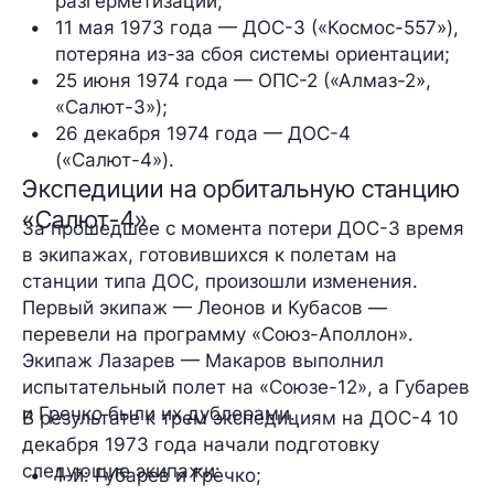
разгерметизации;
11 мая 1973 года — ДОС-3 («Космос-557»), 
потеряна из-за сбоя системы ориентации;
25 июня 1974 года — ОПС-2 («Алмаз-2», 
«Салют-3»);
26 декабря 1974 года — ДОС-4 
(«Салют-4»). 
Экспедиции на орбитальную станцию
«Салют-4»
За прошедшее с момента потери ДОС-3 время
в экипажах, готовившихся к полетам на
станции типа ДОС, произошли изменения.
Первый экипаж — Леонов и Кубасов —
перевели на программу «Союз-Аполлон».
Экипаж Лазарев — Макаров выполнил
испытательный полет на «Союзе-12», а Губарев
и Гречко были их дублерами.
В результате к трем экспедициям на ДОС-4 10
декабря 1973 года начали подготовку
следующие экипажи:
1-й: Губарев и Гречко;