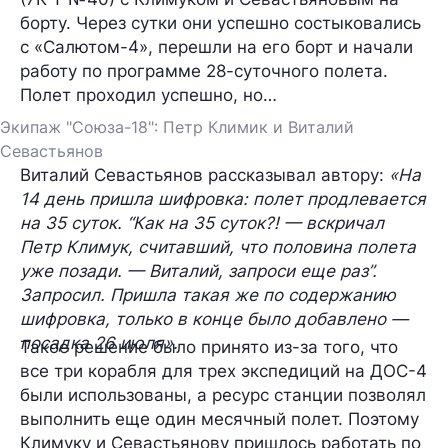
борту. Через сутки они успешно состыковались
с «Салютом-4», перешли на его борт и начали
работу по программе 28-суточного полета.
Полет проходил успешно, но…
Экипаж "Союза-18": Петр Климик и Виталий
Севастьянов
Виталий Севастьянов рассказывал автору:
«На
14 день пришла шифровка: полет продлевается
на 35 суток. “Как на 35 суток?! — вскричал
Петр Климук, считавший, что половина полета
уже позади. — Виталий, запроси еще раз”.
Запросил. Пришла такая же по содержанию
шифровка, только в конце было добавлено —
посадка 26 июля».
Такое решение было принято из-за того, что
все три корабля для трех экспедиций на ДОС-4
были использованы, а ресурс станции позволял
выполнить еще один месячный полет. Поэтому
Климуку и Севастьянову пришлось работать по