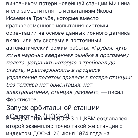
виновником потери новейшей станции Мишина
и его заместителя по испытаниям Якова
Исаевича Трегуба, которые вместо
кратковременного испытания системы
ориентации на основе данных ионного датчика
включили эту систему в постоянный
автоматический режим работы.
«Грубая, чуть
ли не нарочно введенная ошибка в программу
полета, устранить которую я требовал до
старта, и растерянность в процессе
управления полетом привели к потере станции:
без топлива нет ориентации, нет
электропитания, станция умирает»,
— писал
Феоктистов.
Запуск орбитальной станции
«Салют-4» (ДОС-4)
Вслед за станцией ДОС-3 в ЦКБМ создавался
второй экземпляр точно такой же станции с
индексом ДОС-4. 26 июня 1974 года на