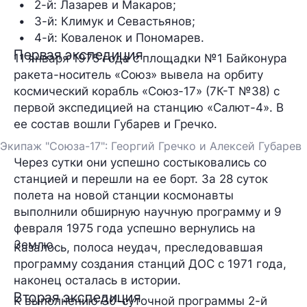
2-й: Лазарев и Макаров;
3-й: Климук и Севастьянов;
4-й: Коваленок и Пономарев.
Первая экспедиция
11 января 1975 года с площадки №1 Байконура
ракета-носитель «Союз» вывела на орбиту
космический корабль «Союз-17» (7К-Т №38) с
первой экспедицией на станцию «Салют-4». В
ее состав вошли Губарев и Гречко.
Экипаж "Союза-17": Георгий Гречко и Алексей Губарев
Через сутки они успешно состыковались со
станцией и перешли на ее борт. За 28 суток
полета на новой станции космонавты
выполнили обширную научную программу и 9
февраля 1975 года успешно вернулись на
Землю.
Казалось, полоса неудач, преследовавшая
программу создания станций ДОС с 1971 года,
наконец осталась в истории.
Вторая экспедиция
К выполнению 30-суточной программы 2-й