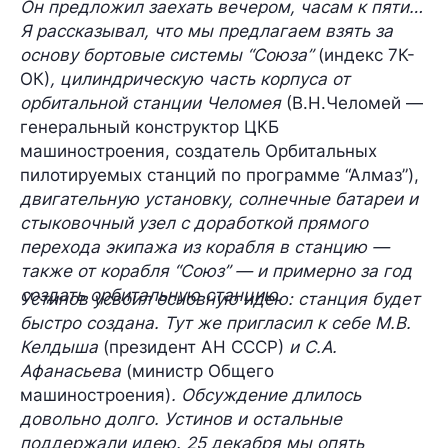
Он предложил заехать вечером, часам к пяти…
Я рассказывал, что мы предлагаем взять за
основу бортовые системы “Союза”
(индекс 7К-
ОК)
, цилиндрическую часть корпуса от
орбитальной станции Челомея
(В.Н.Челомей —
генеральный конструктор ЦКБ
машиностроения, создатель Орбитальных
пилотируемых станций по программе “Алмаз”),
двигательную установку, солнечные батареи и
стыковочный узел с доработкой прямого
перехода экипажа из корабля в станцию —
также от корабля “Союз” — и примерно за год
создать орбитальную станцию.
Устинов усвоил основную идею: станция будет
быстро создана. Тут же пригласил к себе М.В.
Келдыша
(президент АН СССР)
и С.А.
Афанасьева
(министр Общего
машиностроения)
. Обсуждение длилось
довольно долго. Устинов и остальные
поддержали идею. 25 декабря мы опять