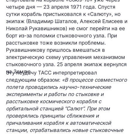
четыре дня — 23 апреля 1971 года. Спустя
сутки корабль пристыковался к «Салюту», но
экипаж (Владимир Шаталов, Алексей Елисеев и
Николай Рукавишников) не смог перейти на ее
борт из-за поломки стыковочного узла. При
расстыковке тоже возникли проблемы.
Рукавишникову пришлось вмешаться в
электрическую схему управления механизмом
стыковочного узла. 25 апреля экипаж вернулся
на Землю.
Эту неудачу ТАСС интерпретировал
следующим образом:
«В процессе совместного
полета проводились научно-технические
эксперименты и работы по стыковке и
расстыковке космического корабля с
орбитальной станцией “Салют”. При этом
проверялись принципы сближения и
причаливания корабля к автоматической
станции, отрабатывались новые стыковочные