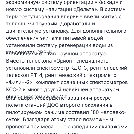
экономичную систему ориентации «Каскад» и
новую систему навигации «Дельта». В систему
терморегулирования впервые ввели контур с
тепловыми трубами. Доработали и
двигательную установку. Для дополнительного
обеспечения экипажа питьевой водой
установили систему регенерации воды из
конденсата СРВ-К.
Отличался и состав научной аппаратуры.
Вместо телескопа «Орион» специалисты
установили спектрометр КДС-3, рентгеновский
телескоп РТ-4, рентгеновский спектрометр
«Филин-2», комплект солнечных спектрометров
КСС-2 и много другой новейшей аппаратуры
общей массой около 2 т.
Благодаря усовершенствованиям ресурс
полета станций ДОС второго поколения в
пилотируемом режиме составил 180 человеко-
суток. Благодаря этому стало возможным
провести три месячные экспедиции экипажами
в составе двух космонавтов.