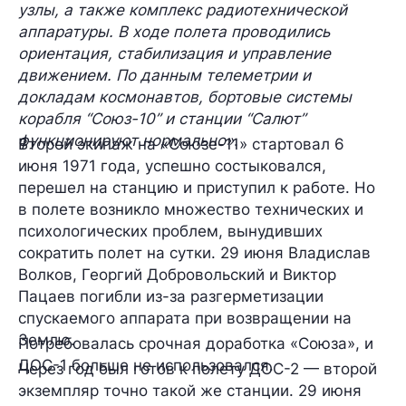
узлы, а также комплекс радиотехнической
аппаратуры. В ходе полета проводились
ориентация, стабилизация и управление
движением. По данным телеметрии и
докладам космонавтов, бортовые системы
корабля “Союз-10” и станции “Салют”
функционируют нормально»
.
Второй экипаж на «Союзе-11» стартовал 6
июня 1971 года, успешно состыковался,
перешел на станцию и приступил к работе. Но
в полете возникло множество технических и
психологических проблем, вынудивших
сократить полет на сутки. 29 июня Владислав
Волков, Георгий Добровольский и Виктор
Пацаев погибли из-за разгерметизации
спускаемого аппарата при возвращении на
Землю.
Потребовалась срочная доработка «Союза», и
ДОС-1 больше не использовался.
Через год был готов к полету ДОС-2 — второй
экземпляр точно такой же станции. 29 июня