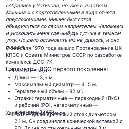
собрались у Устинова, но уже с участием
Мишина и с подготовленными в виде отчета
предложениями. Мишин был готов
объединиться со своим неприятелем Челомеем
и укокошить меня где-нибудь тут-же в темном
углу. Но дело остановить им не удалось, и оно
пошло».
9 февраля 1970 года вышло Постановление ЦК
КПСС и Совета Министров СССР по разработке
комплекса ДОС-7К.
Параметры ДОС первого поколения:
Масса — 18,6 т.
Длина — 13,6 м.
Максимальный диаметр — 4,15 м.
Герметичный объем – 82 м³.
Отсеки: герметичные — переходный (ПхО) 
и рабочий (РО), негерметичный — 
агрегатный (АО).
Характеристика отсеков:
ПхО 
— цилиндрический отсек диаметром 
2,1 м. Он соединялся конической вставкой с 
РО. Длина со стыковочным узлом 3 м, 