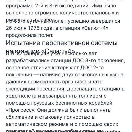
программе 2-й и 3-й экспедиций. Ими было
выполнено огромное количество плановых и
внеплановых работ.
Их 63-х суточный полет успешно завершился
26 июля 1975 года, а станция «Салют-4»
продолжила полет.
Испытание перспективной системы
на станции «Салют-4»
В НПО «Энергия» уже несколько лет
разрабатывались станций ДОС 3-го поколения,
основное отличие которых от ДОС 2-го
поколения — наличие двух стыковочных узлов,
дающих возможность организовывать
экспедиции посещения, дооснащать станцию в
ходе полета и дозаправлять топливом с
помощью грузовых беспилотных кораблей
«Прогресс». Они должны были выполнять
сближение и стыковку полностью в
автоматическом режиме и с помощью своих
двигателей поднимать орбиту станции.