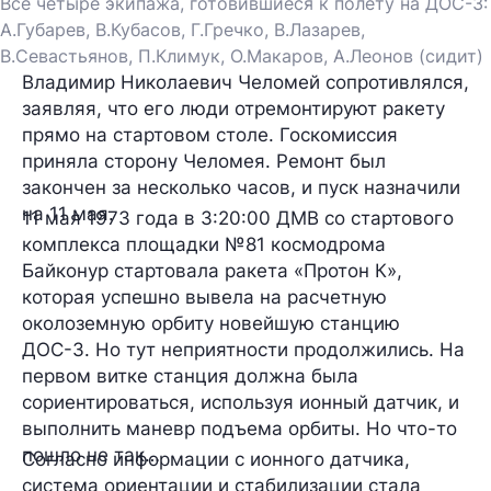
Все четыре экипажа, готовившиеся к полету на ДОС-3:
А.Губарев, В.Кубасов, Г.Гречко, В.Лазарев,
В.Севастьянов, П.Климук, О.Макаров, А.Леонов (сидит)
Владимир Николаевич Челомей сопротивлялся,
заявляя, что его люди отремонтируют ракету
прямо на стартовом столе. Госкомиссия
приняла сторону Челомея. Ремонт был
закончен за несколько часов, и пуск назначили
на 11 мая.
11 мая 1973 года в 3:20:00 ДМВ со стартового
комплекса площадки №81 космодрома
Байконур стартовала ракета «Протон К»,
которая успешно вывела на расчетную
околоземную орбиту новейшую станцию
ДОС-3. Но тут неприятности продолжились. На
первом витке станция должна была
сориентироваться, используя ионный датчик, и
выполнить маневр подъема орбиты. Но что-то
пошло не так…
Согласно информации с ионного датчика,
система ориентации и стабилизации стала