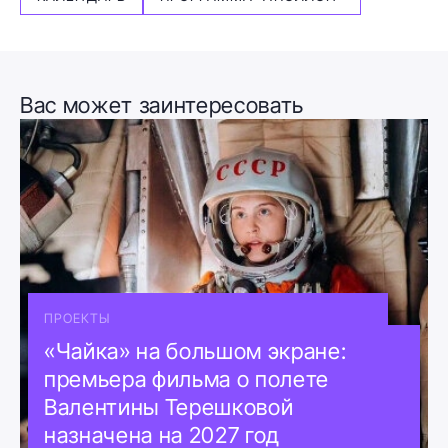
Вас может заинтересовать
ПРОЕКТЫ
«Чайка» на большом экране:
премьера фильма о полете
Валентины Терешковой
назначена на 2027 год