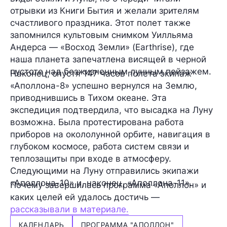
отрывки из Книги Бытия и желали зрителям
счастливого праздника. Этот полет также
запомнился культовым снимком Уилльяма
Андерса — «Восход Земли» (Earthrise), где
наша планета запечатлена висящей в черной
пустоте над безжизненным лунным пейзажем.
Наконец, спустя 147 часов полета экипаж
«Аполлона-8» успешно вернулся на Землю,
приводнившись в Тихом океане. Эта
экспедиция подтвердила, что высадка на Луну
возможна. Была протестирована работа
приборов на окололунной орбите, навигация в
глубоком космосе, работа систем связи и
теплозащиты при входе в атмосферу.
Следующими на Луну отправились экипажи
«Аполлона-10» и, наконец, «Аполлона-11».
Почему завершилась программа «Аполлон» и
каких целей ей удалось достичь —
рассказывали в материале.
КАЛЕНДАРЬ
ПРОГРАММА "АПОЛЛОН"