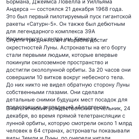
Бормана, Джеймса Ловелла и Уилльяма
Андерса — состоялся
21 декабря 1968 года.
Это был первый пилотируемый пуск гигантской
ракеты «Сатурн-5». Он также был дебютным
для легендарного комплекса 39А
Космического центра им. Кеннеди.
Спустя три дня полета корабль достиг
окрестностей Луны. Астронавты на его борту
стали первыми людьми, которые впервые
покинули околоземное пространство и
достигли окололунной орбиты. За 20 часов они
совершили 10 витков вокруг небесного тела.
До них никто не видел обратную сторону Луны
собственными глазами. Они сделали
детальные снимки будущих мест посадок для
предстоящих экспедиций «Аполлонов».
В католический рождественский сочельник, 24
декабря, во время прямой телетрансляции с
лунной орбиты, которую смотрели около 1 млрд
человек в 64 странах, астронавты показывали
виды Земли и Луны, по очереди читали