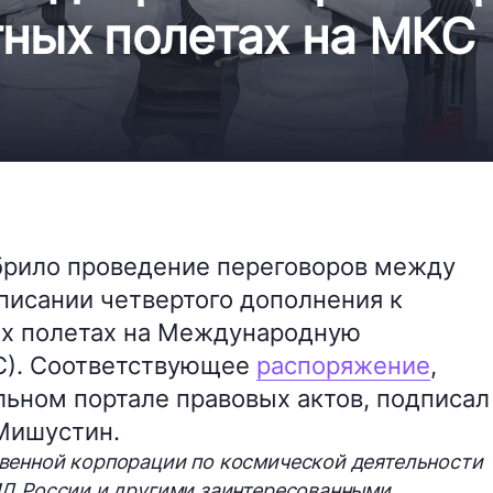
тных полетах на МКС
брило проведение переговоров между
писании четвертого дополнения к
ых полетах на Международную
С). Соответствующее
распоряжение
,
ьном портале правовых актов, подписал
Мишустин.
венной корпорации по космической деятельности
ИД России и другими заинтересованными