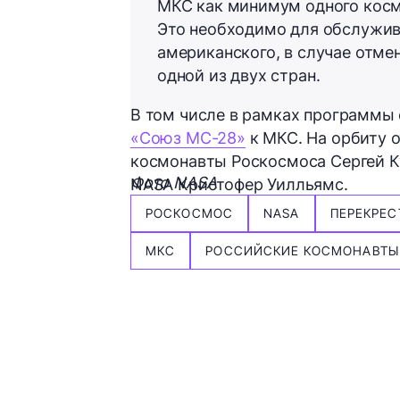
МКС как минимум одного косм
Это необходимо для обслужив
американского, в случае отме
одной из двух стран.
В том числе в рамках программы
«Союз МС-28»
к МКС. На орбиту о
космонавты Роскосмоса Сергей Ку
Фото NASA
NASA Кристофер Уилльямс.
РОСКОСМОС
NASA
ПЕРЕКРЕС
МКС
РОССИЙСКИЕ КОСМОНАВТЫ