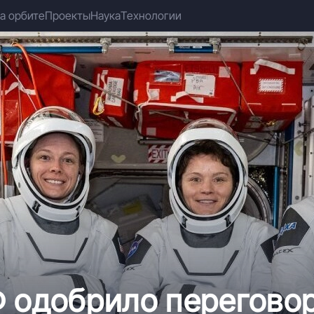
а орбите
Проекты
Наука
Технологии
Ф одобрило перегово