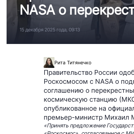
NASA о перекрес
15 декабря 2025 года, 09:13
Рита Титянечко
Правительство России одо
Роскосмосом с NASA о под
соглашению о перекрестн
космическую станцию (МК
опубликованное на официал
премьер-министр Михаил 
«Принять предложение Государст
«Роскосмос», согласованное с М