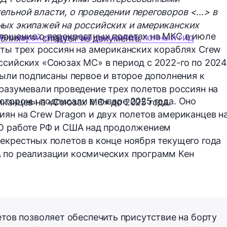
льной власти, о проведении переговоров <…> в
ных экипажей на российских и американских
лашение о перекрестных полетах на МКС в июле
 и с какой скоростью движется: полный гид
аблях»
, — следует из документа.
еты трех россиян на американских кораблях Crew
ссийских «Союзах МС» в период с 2022-го по 2024
были подписаны первое и второе дополнения к
дразумевали проведение трех полетов россиян на
стороны подписали в январе 2025 года. Оно
иканцев на «Союзах МС» до 2025 года.
иян на Crew Dragon и двух полетов американцев н
 О работе РФ и США над продолжением
екрестных полетов в конце ноября текущего года
 по реализации космических программ Кен
тов позволяет обеспечить присутствие на борту