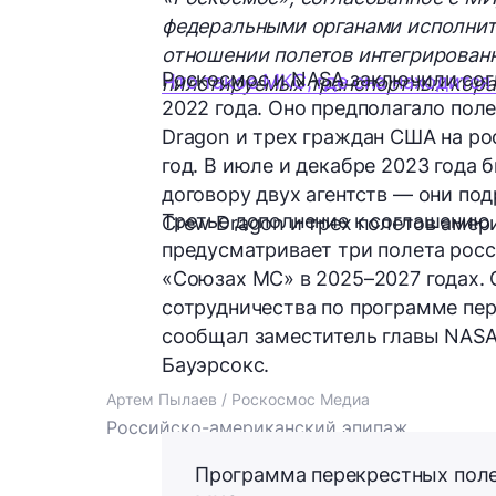
федеральными органами исполните
отношении полетов интегрирован
Роскосмос и NASA заключили сог
Что такое МКС, где она находится
пилотируемых транспортных кор
2022 года. Оно предполагало пол
Dragon и трех граждан США на ро
год. В июле и декабре 2023 года 
договору двух агентств — они по
Третье дополнение к соглашению 
Crew Dragon и трех полетов амер
предусматривает три полета росс
«Союзах МС» в 2025–2027 годах.
сотрудничества по программе пер
сообщал заместитель главы NASA
Бауэрсокс.
Артем Пылаев / Роскосмос Медиа
Российско-американский эпипаж
Программа перекрестных поле