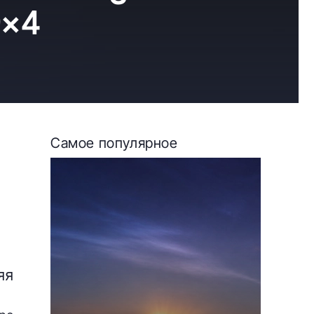
9×4
Самое популярное
яя