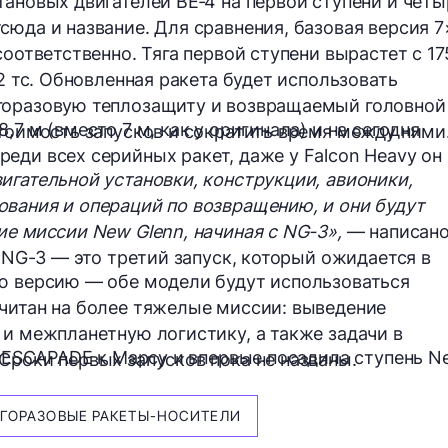
тановых двигателей BE‑4 на первой ступени и четы
сюда и название. Для сравнения, базовая версия 7
соответственно. Тяга первой ступени вырастет с 17
62 тс. Обновленная ракета будет использовать
горазовую теплозащиту и возвращаемый головной
7 м (вместо 7 м, как у оригинала) и на сегодня
стоимость запусков и сократить время между ними
еди всех серийных ракет, даже у Falcon Heavy он
игательной установки, конструкции, авионики,
вания и операций по возвращению, и они будут
ие миссии New Glenn, начиная с NG-3»,
— написано
 (NG-3 — это третий запуск, который ожидается в
ую версию — обе модели будут использоваться
читан на более тяжелые миссии: выведение
 и межпланетную логистику, а также задачи в
ESCAPADE к Марсу и впервые посадила ступень N
Сроки первых запусков пока не названы.
ГОРАЗОВЫЕ РАКЕТЫ-НОСИТЕЛИ