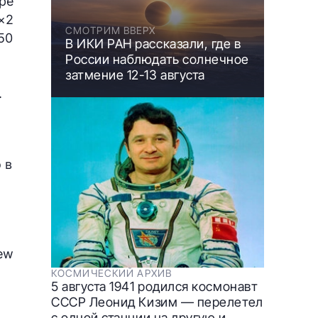
ре
×2
СМОТРИМ ВВЕРХ
50
В ИКИ РАН рассказали, где в
России наблюдать солнечное
затмение 12-13 августа
.
 в
ew
КОСМИЧЕСКИЙ АРХИВ
5 августа 1941 родился космонавт
СССР Леонид Кизим — перелетел
с одной станции на другую и