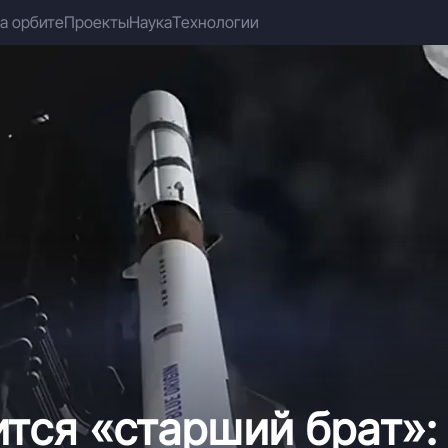
а орбите
Проекты
Наука
Технологии
тся «старший брат»: B