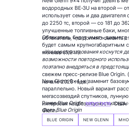
New Glenn 9×4 получит девять ме
водородных BE‑3U на второй — от
использует семь и два двигателя 
до 2250 тс, второй — со 181 до 3
улучшенные топливные баки, мно
Обтекатель будет иметь диаметр 8,
обтекатель, что должно снизить 
будет самым крупногабаритным ср
«Усовершенствования коснутся дв
меньше (5,2 м).
возможности повторного использо
поэтапно внедряться в предстоящ
свежем пресс-релизе Blue Origin.
New Glenn 9×4 не заменит базов
начале 2026 года.)
параллельно. Новый вариант расс
мегасозвездий спутников, лунную
Ранее Blue Origin
запустила
зонды 
интересах нацбезопасности США. 
Фото Blue Origin
Glenn.
BLUE ORIGIN
NEW GLENN
МНО