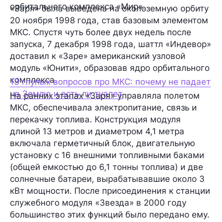
орбитального комплекса «Мир».
«Заря» была выведена на околоземную орбиту
20 ноября 1998 года, став базовым элементом
МКС. Спустя чуть более двух недель после
запуска, 7 декабря 1998 года, шаттл «Индевор»
доставил к «Заре» американский узловой
модуль «Юнити», образовав ядро орбитального
комплекса.
13 глупых вопросов про МКС: почему не падает
на Землю и есть ли туалет
На ранних этапах «Заря» управляла полетом
МКС, обеспечивала электропитание, связь и
перекачку топлива. Конструкция модуля
длиной 13 метров и диаметром 4,1 метра
включала герметичный блок, двигательную
установку с 16 внешними топливными баками
(общей емкостью до 6,1 тонны топлива) и две
солнечные батареи, вырабатывавшие около 3
кВт мощности. После присоединения к станции
служебного модуля «Звезда» в 2000 году
большинство этих функций было передано ему.