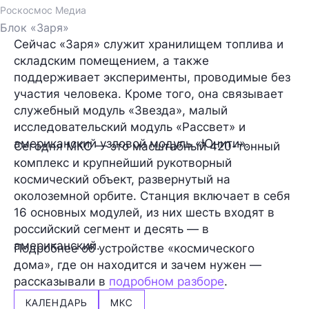
Роскосмос Медиа
Блок «Заря»
Сейчас «Заря» служит хранилищем топлива и
складским помещением, а также
поддерживает эксперименты, проводимые без
участия человека. Кроме того, она связывает
служебный модуль «Звезда», малый
исследовательский модуль «Рассвет» и
американский узловой модуль «Юнити».
Сегодня МКС — это масштабный 420-тонный
комплекс и крупнейший рукотворный
космический объект, развернутый на
околоземной орбите. Станция включает в себя
16 основных модулей, из них шесть входят в
российский сегмент и десять — в
американский.
Подробнее об устройстве «космического
дома», где он находится и зачем нужен —
рассказывали в
подробном разборе
.
КАЛЕНДАРЬ
МКС