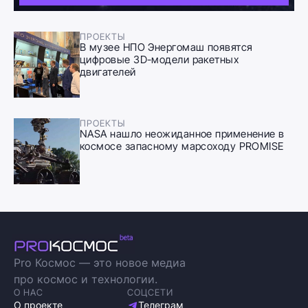
ПРОЕКТЫ
В музее НПО Энергомаш появятся
цифровые 3D-модели ракетных
двигателей
ПРОЕКТЫ
NASA нашло неожиданное применение в
космосе запасному марсоходу PROMISE
Pro Космос — это новое медиа
про космос и технологии.
О НАС
СОЦСЕТИ
О проекте
Телеграм