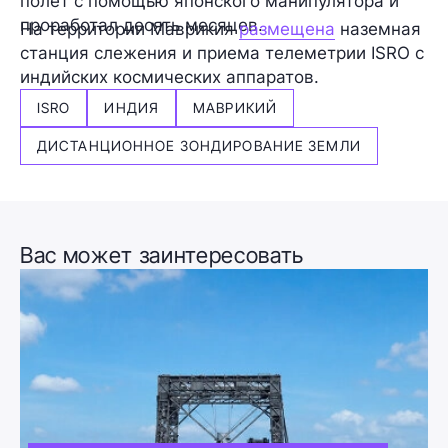
полет с помощью японского манипулятора и
проработал десять месяцев.
На территории Маврикия
размещена
наземная
станция слежения и приема телеметрии ISRO с
индийских космических аппаратов.
ISRO
ИНДИЯ
МАВРИКИЙ
ДИСТАНЦИОННОЕ ЗОНДИРОВАНИЕ ЗЕМЛИ
Вас может заинтересовать