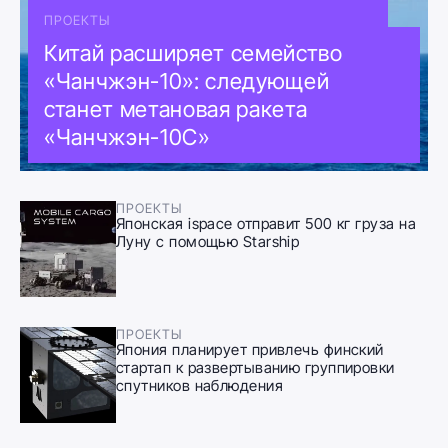
ПРОЕКТЫ
Китай расширяет семейство
«Чанчжэн-10»: следующей
станет метановая ракета
«Чанчжэн-10C»
ПРОЕКТЫ
Японская ispace отправит 500 кг груза на
Луну с помощью Starship
ПРОЕКТЫ
Япония планирует привлечь финский
стартап к развертыванию группировки
спутников наблюдения