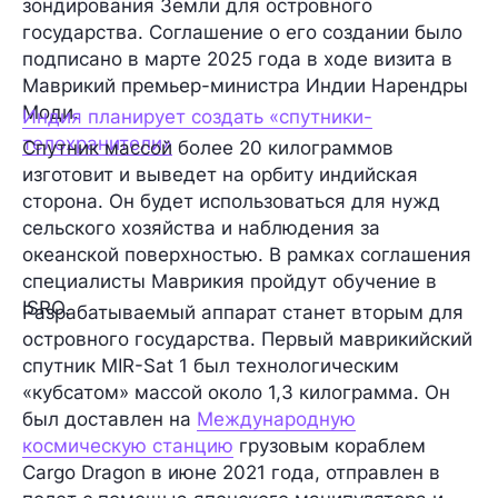
зондирования Земли для островного
государства. Соглашение о его создании было
подписано в марте 2025 года в ходе визита в
Маврикий премьер-министра Индии Нарендры
Моди.
Индия планирует создать «спутники-
телохранители»
Спутник массой более 20 килограммов
изготовит и выведет на орбиту индийская
сторона. Он будет использоваться для нужд
сельского хозяйства и наблюдения за
океанской поверхностью. В рамках соглашения
специалисты Маврикия пройдут обучение в
ISRO.
Разрабатываемый аппарат станет вторым для
островного государства. Первый маврикийский
спутник MIR-Sat 1 был технологическим
«кубсатом» массой около 1,3 килограмма. Он
был доставлен на
Международную
космическую станцию
грузовым кораблем
Cargo Dragon в июне 2021 года, отправлен в