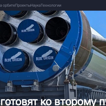
а орбите
Проекты
Наука
Технологии
готовят ко второму п