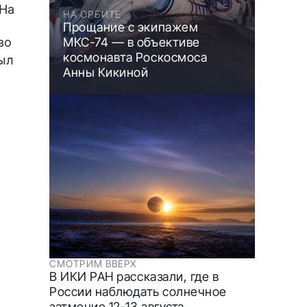
 На
НА ОРБИТЕ
Прощание с экипажем
во
МКС-74 — в объективе
космонавта Роскосмоса
ыл
Анны Кикиной
СМОТРИМ ВВЕРХ
В ИКИ РАН рассказали, где в
России наблюдать солнечное
затмение 12-13 августа