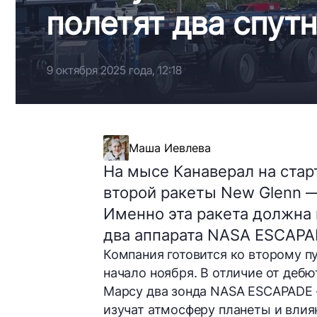
полетят два спут
9 октября 2025 года, 12:18
Маша Иевлева
На мысе Канаверал на ста
второй ракеты New Glenn — 
Именно эта ракета должна
два аппарата NASA ESCAPA
Компания готовится ко второму п
начало ноября. В отличие от дебю
Марсу два зонда NASA ESCAPADE —
изучат атмосферу планеты и влиян