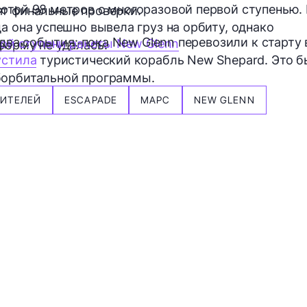
отой 98 метров с многоразовой первой ступенью.
ят финальные проверки.
а она успешно вывела груз на орбиту, однако
 два события: пока New Glenn перевозили к старту 
вой ступени ракеты New Glenn
форму не удалась.
устила
туристический корабль New Shepard. Это б
борбитальной программы.
СИТЕЛЕЙ
ESCAPADE
МАРС
NEW GLENN