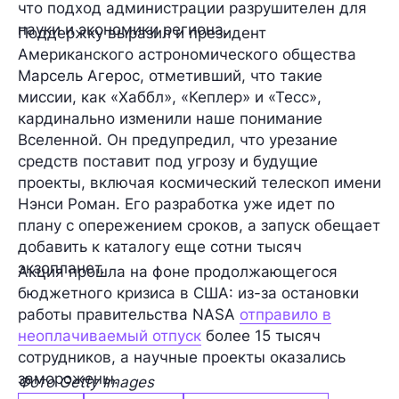
что подход администрации разрушителен для
науки и экономики региона.
Поддержку выразил и президент
Американского астрономического общества
Марсель Агерос, отметивший, что такие
миссии, как «Хаббл», «Кеплер» и «Тесс»,
кардинально изменили наше понимание
Вселенной. Он предупредил, что урезание
средств поставит под угрозу и будущие
проекты, включая космический телескоп имени
Нэнси Роман. Его разработка уже идет по
плану с опережением сроков, а запуск обещает
добавить к каталогу еще сотни тысяч
экзопланет.
Акция прошла на фоне продолжающегося
бюджетного кризиса в США: из-за остановки
работы правительства NASA
отправило в
неоплачиваемый отпуск
более 15 тысяч
сотрудников, а научные проекты оказались
заморожены.
Фото Getty Images