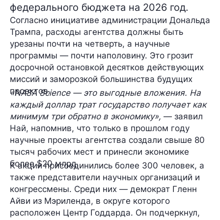
федерального бюджета на 2026 год.
Согласно инициативе администрации Дональда
Трампа, расходы агентства должны быть
урезаны почти на четверть, а научные
программы — почти наполовину. Это грозит
досрочной остановкой десятков действующих
миссий и заморозкой большинства будущих
проектов.
«NASA Science — это выгодные вложения. На
каждый доллар трат государство получает как
минимум три обратно в экономику»,
— заявил
Най, напомнив, что только в прошлом году
научные проекты агентства создали свыше 80
тысяч рабочих мест и принесли экономике
более $20 млрд.
К акции присоединились более 300 человек, а
также представители научных организаций и
конгрессмены. Среди них — демократ Гленн
Айви из Мэриленда, в округе которого
расположен Центр Годдарда. Он подчеркнул,