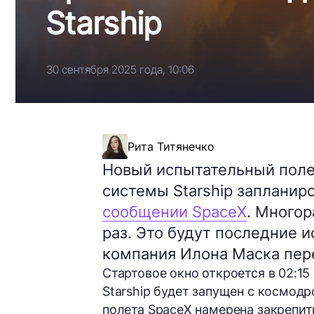
Starship
30 сентября 2025 года, 10:06
Рита Титянечко
Новый испытательный пол
системы Starship запланиров
сообщении SpaceX
. Многор
раз. Это будут последние 
компания Илона Маска пер
Стартовое окно откроется в 02:15
Starship будет запущен с космодр
полета SpaceX намерена закрепит