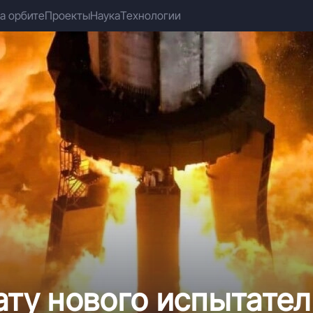
а орбите
Проекты
Наука
Технологии
ату нового испытател