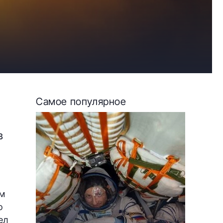
Самое популярное
в
ем
о
ел