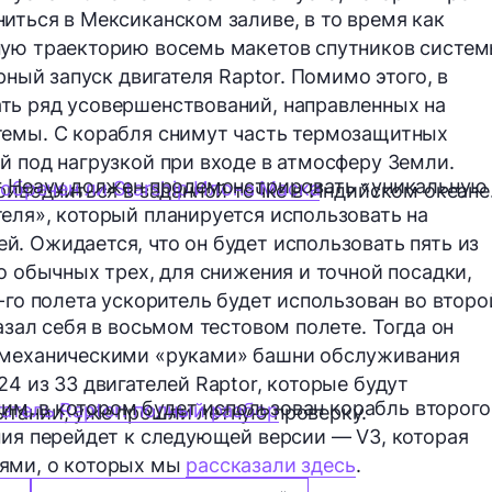
иться в Мексиканском заливе, в то время как
ную траекторию восемь макетов спутников систе
рный запуск двигателя Raptor. Помимо этого, в
ть ряд усовершенствований, направленных на
темы. С корабля снимут часть термозащитных
й под нагрузкой при входе в атмосферу Земли.
er Heavy должен продемонстрировать «уникальную
 обречен ли Starship Илона Маска
риводниться в заданной точке в Индийском океане
еля», который планируется использовать на
. Ожидается, что он будет использовать пять из
о обычных трех, для снижения и точной посадки,
-го полета ускоритель будет использован во второ
азал себя в восьмом тестовом полете. Тогда он
 механическими «руками» башни обслуживания
4 из 33 двигателей Raptor, которые будут
дним, в котором будет использован корабль второго
атель Raptor: полный разбор
ытании, уже прошли летную проверку.
ния перейдет к следующей версии — V3, которая
ями, о которых мы
рассказали здесь
.