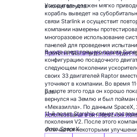
Ускоритель должен мягко приводн
в конце августа.
корабль выведет на суборбиталь
связи Starlink и осуществит повто
компании намерены протестирова
многоразовое использование сис
панелей для проведения испытани
В ходе предстоящего полета Sup
Корабль победы или гиря на ноге:
Прототип Starship должен будет п
конфигурацию посадочного двигат
следующем поколении ускорителей
своих 33 двигателей Raptor вмест
уточняют в компании. Во время 11
В марте этого года он хорошо пок
раз.
вернулся на Землю и был пойман
«Мехазилла». По данным SpaceX, 2
11-й полет Starship станет после
Насколько идеален ракетный двиг
использованы в октябрьском исп
поколения V2. После этого компа
Фото SpaceX
отличается некоторыми улучшени