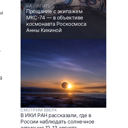
НА ОРБИТЕ
Прощание с экипажем
мы
МКС-74 — в объективе
космонавта Роскосмоса
Анны Кикиной
.
й
СМОТРИМ ВВЕРХ
В ИКИ РАН рассказали, где в
России наблюдать солнечное
затмение 12-13 августа