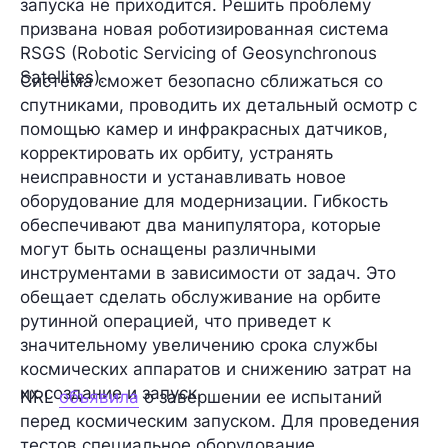
запуска не приходится. Решить проблему
призвана новая роботизированная система
RSGS (Robotic Servicing of Geosynchronous
Satellites).
Система сможет безопасно сближаться со
спутниками, проводить их детальный осмотр с
помощью камер и инфракрасных датчиков,
корректировать их орбиту, устранять
неисправности и устанавливать новое
оборудование для модернизации. Гибкость
обеспечивают два манипулятора, которые
могут быть оснащены различными
инструментами в зависимости от задач. Это
обещает сделать обслуживание на орбите
рутинной операцией, что приведет к
значительному увеличению срока службы
космических аппаратов и снижению затрат на
их создание и запуск.
NRL
объявила
о завершении ее испытаний
перед космическим запуском. Для проведения
тестов специальное оборудование