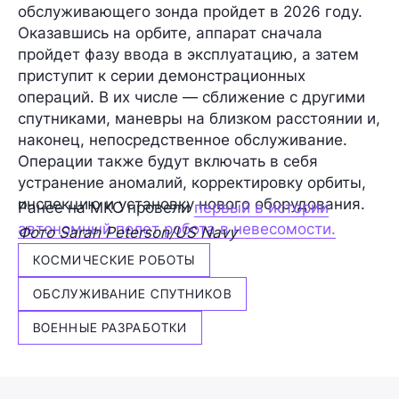
обслуживающего зонда пройдет в 2026 году.
Оказавшись на орбите, аппарат сначала
пройдет фазу ввода в эксплуатацию, а затем
приступит к серии демонстрационных
операций. В их числе — сближение с другими
спутниками, маневры на близком расстоянии и,
наконец, непосредственное обслуживание.
Операции также будут включать в себя
устранение аномалий, корректировку орбиты,
инспекцию и установку нового оборудования.
Ранее на МКС провели
первый в истории
автономный полет робота в невесомости.
Фото Sarah Peterson/US Navy
КОСМИЧЕСКИЕ РОБОТЫ
ОБСЛУЖИВАНИЕ СПУТНИКОВ
ВОЕННЫЕ РАЗРАБОТКИ