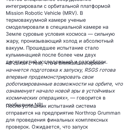
интегрировали с орбитальной платформой
Mission Robotic Vehicle (MRV). В
термовакуумной камере ученые
смоделировали в специальной камере на
Земле суровые условия космоса — сильную
жару, пронизывающий холод и абсолютный
вакуум. Прошедшее испытание стало
кульминацией после более чем двух
десятилетий исследований и разработок.
«В связи с тем, что в ближайшее время
начнется подготовка к запуску, RSGS готова
впервые продемонстрировать свои
роботизированные возможности на орбите, что
ознаменует начало новой эры в устойчивых
космических операциях»,
— говорится в
сообщении NRL.
После успешных испытаний система
отправится на предприятие Northrop Grumman
для проведения финальных комплексных
проверок. Ожидается, что запуск