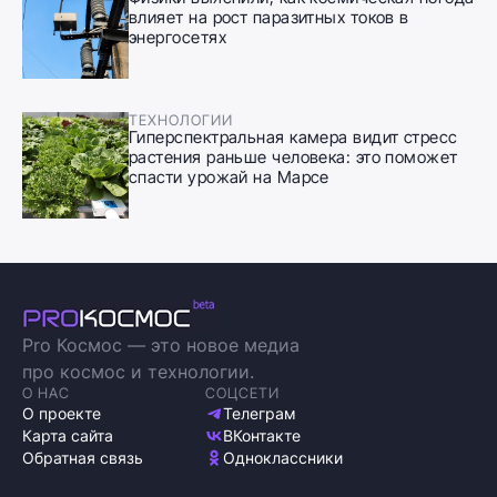
влияет на рост паразитных токов в
энергосетях
ТЕХНОЛОГИИ
Гиперспектральная камера видит стресс
растения раньше человека: это поможет
спасти урожай на Марсе
Pro Космос — это новое медиа
про космос и технологии.
О НАС
СОЦСЕТИ
О проекте
Телеграм
Карта сайта
ВКонтакте
Обратная связь
Одноклассники