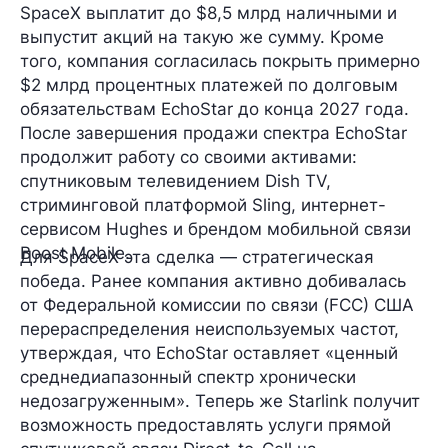
SpaceX выплатит до $8,5 млрд наличными и
выпустит акций на такую же сумму. Кроме
того, компания согласилась покрыть примерно
$2 млрд процентных платежей по долговым
обязательствам EchoStar до конца 2027 года.
После завершения продажи спектра EchoStar
продолжит работу со своими активами:
спутниковым телевидением Dish TV,
стриминговой платформой Sling, интернет-
сервисом Hughes и брендом мобильной связи
Boost Mobile.
Для SpaceX эта сделка — стратегическая
победа. Ранее компания активно добивалась
от Федеральной комиссии по связи (FCC) США
перераспределения неиспользуемых частот,
утверждая, что EchoStar оставляет «ценный
среднедиапазонный спектр хронически
недозагруженным». Теперь же Starlink получит
возможность предоставлять услуги прямой