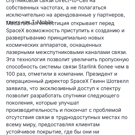
спутниковой связи Direct-to-Cell на
собственных частотах, а не полагаться
исключительно на арендованные у партнеров,
таких как T-Mobile.
Масштабная инвестиция открывает перед
SpaceX возможность приступить к созданию и
развертыванию принципиально новых
космических аппаратов, оснащенных
лазерными межспутниковыми каналами связи.
Эта технология позволит увеличить пропускную
способность системы связи Starlink более чем в
100 раз, отметили в компании. Президент и
операционный директор SpaceX Гвинн Шотвелл
заявила, что эксклюзивный доступ к спектру
позволит разработать спутники следующего
поколения, которые улучшат
производительность и покончат с проблемой
отсутствия связи в труднодоступных местах по
всему миру, предоставляя клиентам
устойчивое покрытие, где бы они ни