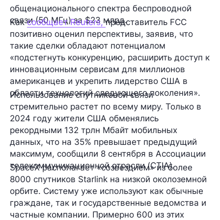
общенационального спектра беспроводной
связи (50 МГц) за $23 млрд.
Как
сообщает Reuters,
представитель FCC
позитивно оценил перспективы, заявив, что
такие сделки обладают потенциалом
«подстегнуть конкуренцию, расширить доступ к
инновационным сервисам для миллионов
американцев и укрепить лидерство США в
области технологий следующего поколения».
Использование спутниковой связи
стремительно растет по всему миру. Только в
2024 году жители США обменялись
рекордными
132 трлн Мбайт
мобильных
данных, что на 35% превышает предыдущий
максимум, сообщили 8 сентября в Ассоциации
телекоммуникационной отрасли (CTIA).
SpaceX располагает «созвездием» из более
8000 спутников Starlink
на низкой околоземной
орбите. Систему уже используют как обычные
граждане, так и государственные ведомства и
частные компании. Примерно 600 из этих