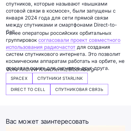
спутников, которые называют «вышками
сотовой связи в космосе», были запущены с
января 2024 года для сети прямой связи
между спутниками и смартфонами Direct-to-
Cell.
Ранее операторы российских орбитальных
группировок
согласовали проект совместного
использования радиочастот
для создания
систем спутникового интернета. Это позволит
космическим аппаратам работать на орбите, не
создавая помех для сигналов друг друга.
Фото Andrew Kravchenko/Bloomberg
SPACEX
СПУТНИКИ STARLINK
DIRECT TO CELL
СПУТНИКОВАЯ СВЯЗЬ
Вас может заинтересовать