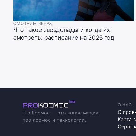
СМОТРИМ ВВЕРХ
Что такое звездопады и когда их
смотреть: расписание на 2026 год
О НАС
О прое
Pro Космос — это новое медиа
Карта 
про космос и технологии.
Обратн