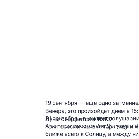
19 сентября — еще одно затмение.
Венера, это произойдет днем в 1
21 сентября – в южном полушарии
Луны ожидается в 16:13.
А вот противостояние Сатурна в э
неинтересно, мы в Антарктиду и 
ближе всего к Солнцу, а между ни