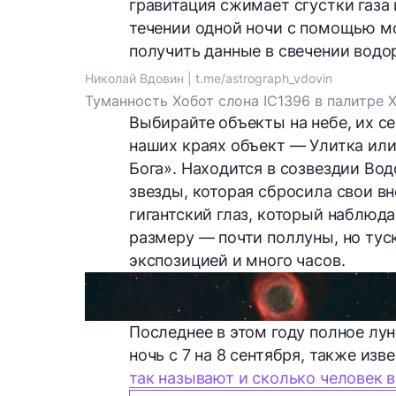
гравитация сжимает сгустки газа
течении одной ночи с помощью м
получить данные в свечении водо
Николай Вдовин | t.me/astrograph_vdovin
Туманность Хобот слона IC1396 в палитре 
Выбирайте объекты на небе, их се
наших краях объект — Улитка ил
Бога». Находится в созвездии Во
звезды, которая сбросила свои в
гигантский глаз, который наблюда
размеру — почти поллуны, но тус
экспозицией и много часов.
Последнее в этом году полное лу
ночь с 7 на 8 сентября, также изв
так называют и сколько человек в