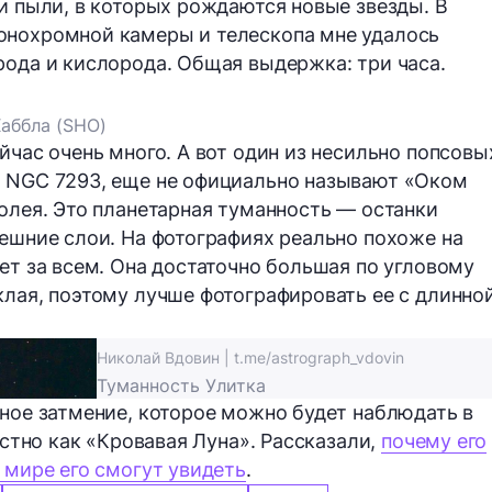
 и пыли, в которых рождаются новые звезды. В
онохромной камеры и телескопа мне удалось
рода и кислорода. Общая выдержка: три часа.
Хаббла (SHO)
йчас очень много. А вот один из несильно попсовы
и NGC 7293, еще не официально называют «Оком
долея. Это планетарная туманность — останки
нешние слои. На фотографиях реально похоже на
ет за всем. Она достаточно большая по угловому
клая, поэтому лучше фотографировать ее с длинно
Николай Вдовин | t.me/astrograph_vdovin
Туманность Улитка
нное затмение, которое можно будет наблюдать в
естно как «Кровавая Луна». Рассказали,
почему его
 мире его смогут увидеть
.