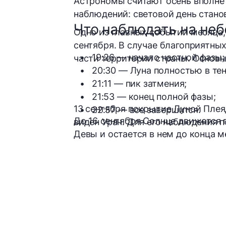
Астрономы считают осень вполне
наблюдений: световой день станов
Что наблюдать на неб
Одно из главных событий месяца, 
сентября. В случае благоприятны
19:26 — начало частной фазы;
части территории страны. Основ
20:30 — Луна полностью в тен
21:11 — пик затмения;
21:53 — конец полной фазы;
13 сентября покрытие
Луной Плеяд
22:57 — все завершится.
До 16 сентября Солнце движется п
виден Уран.
Для его наблюдения п
Девы и остается в нем до конца м