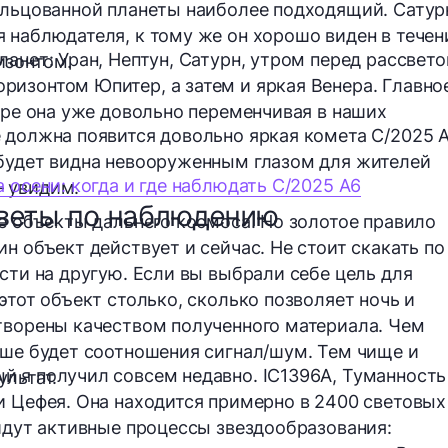
ольцованной планеты наиболее подходящий. Сатур
 наблюдателя, к тому же он хорошо виден в течен
анет: Уран, Нептун, Сатурн, утром перед рассвет
изонтом.
изонтом Юпитер, а затем и яркая Венера. Главно
бре она уже довольно переменчивая в наших
 должна появится довольно яркая комета
C/2025 
 будет видна невооруженным глазом для жителей
 осени: когда и где наблюдать C/2025 A6
 увидим.
оветы по наблюдению
ые объекты дальнего космоса. Но золотое правило
н объект действует и сейчас. Не стоит скакать по
сти на другую. Если вы выбрали себе цель для
этот объект столько, сколько позволяет ночь и
творены качеством полученного материала. Чем
чше будет соотношения сигнал/шум. Тем чище и
 я получил совсем недавно. IC1396A, Туманность
ультат.
и Цефея. Она находится примерно в 2400 световых
 идут активные процессы звездообразования: