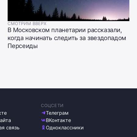
СМОТРИМ ВВЕРХ
В Московском планетарии рассказали,
когда начинать следить за звездопадом
Персеиды
СОЦСЕТИ
кте
Телеграм
сайта
ВКонтакте
ая связь
Одноклассники