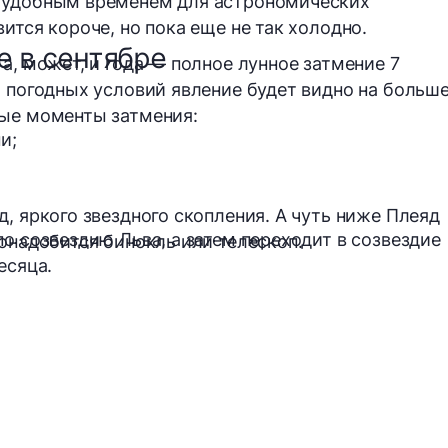
 удобным временем для астрономических
ится короче, но пока еще не так холодно.
е в сентябре
а, может, и года — полное лунное затмение 7
х погодных условий явление будет видно на больш
ные моменты затмения:
и;
, яркого звездного скопления. А чуть ниже Плеяд
о созвездию Льва, а затем переходит в созвездие
онадобится бинокль или телескоп.
есяца.