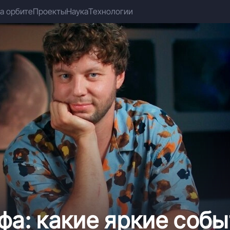
а орбите
Проекты
Наука
Технологии
фа: какие яркие соб