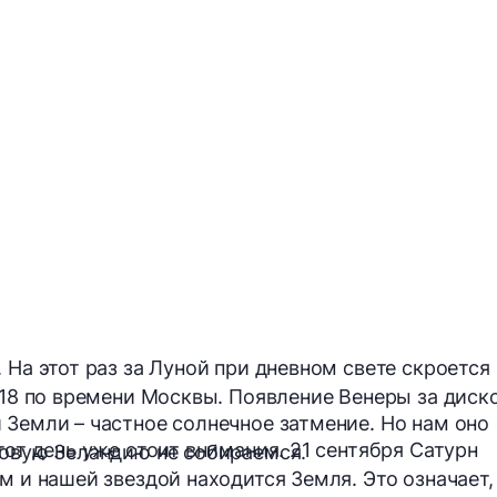
 На этот раз за Луной при дневном свете скроется
5:18 по времени Москвы. Появление Венеры за диск
 Земли – частное солнечное затмение. Но нам оно
тот день уже стоит внимания. 21 сентября Сатурн
Новую Зеландию не собираемся.
м и нашей звездой находится Земля. Это означает,