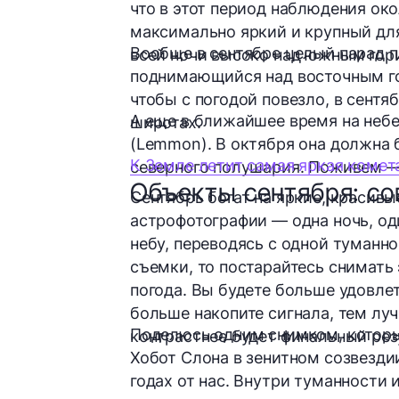
что в этот период наблюдения ок
максимально яркий и крупный для
Вообще в сентябре целый парад пл
всей ночи высоко над южным гор
поднимающийся над восточным гор
чтобы с погодой повезло, в сентя
А еще в ближайшее время на небе
широтах.
(Lemmon). В октября она должна
К Земле летит самая яркая комета
северного полушария. Поживем —
Объекты сентября: с
Сентябрь богат на яркие, красив
астрофотографии — одна ночь, оди
небу, переводясь с одной туманно
съемки, то постарайтесь снимать 
погода. Вы будете больше удовле
больше накопите сигнала, тем лу
Поделюсь одним снимком, который
контрастнее будет финальный рез
Хобот Слона в зенитном созвезди
годах от нас. Внутри туманности