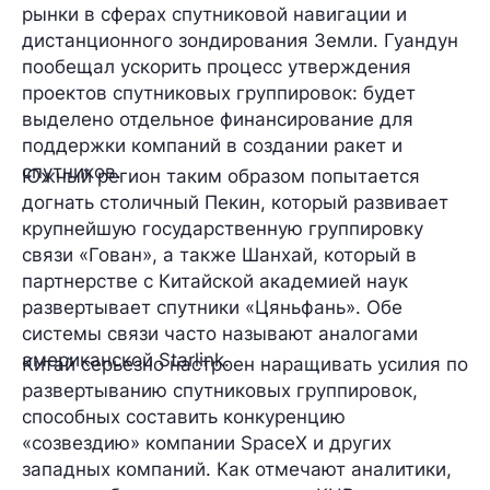
рынки в сферах спутниковой навигации и
дистанционного зондирования Земли. Гуандун
пообещал ускорить процесс утверждения
проектов спутниковых группировок: будет
выделено отдельное финансирование для
поддержки компаний в создании ракет и
спутников.
Южный регион таким образом попытается
догнать столичный Пекин, который развивает
крупнейшую государственную группировку
связи «Гован», а также Шанхай, который в
партнерстве с Китайской академией наук
развертывает спутники «Цяньфань». Обе
системы связи часто называют аналогами
американской Starlink.
Китай серьезно настроен наращивать усилия по
развертыванию спутниковых группировок,
способных составить конкуренцию
«созвездию» компании SpaceX и других
западных компаний. Как отмечают аналитики,