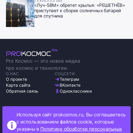
ТЕХНОЛОГИИ
«Луч-5ВМ» обретет крылья: «РЕШЕТНЁВ»
приступает к сборке солнечных батарей
для спутника
Pro Космос — это новое медиа
про космос и технологии.
О НАС
СОЦСЕТИ
О проекте
Телеграм
Карта сайта
ВКонтакте
Обратная связь
Одноклассники
Используя сайт prokosmos.ru, Вы соглашаетесь
Политика обработки персональных данных
с использованием файлов cookie, которые
Как мы используем cookie
указаны в
Политике обработки персональных
Информация об ограничениях