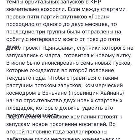
темпы орбитальных запусков в КНР
значительно возросли. Если между стартами
первых пяти партий спутников «Гован»
проходило от одного до двух месяцев, то
последние три группы были отправлены на
орбиту с интервалом всего от трех до пяти
дней.
Даже проект «Цяньфань», спутники которого не
запускались с марта, готовится к новому витку.
В июле было анонсировано семь новых пусков,
которые ожидаются во второй половине
текущего года. Чтобы справиться с таким
растущим потоком запусков, коммерческий
космодром в Вэньчане (провинция Хайнань)
начал строительство двух новых стартовых
площадок, которые должны удвоить его
пусковую мощность.
Параллельно китайские компании готовят к
запускам новое поколение носителей. Во
второй половине года запланированы
дебютные пуски нескольких коммерческих