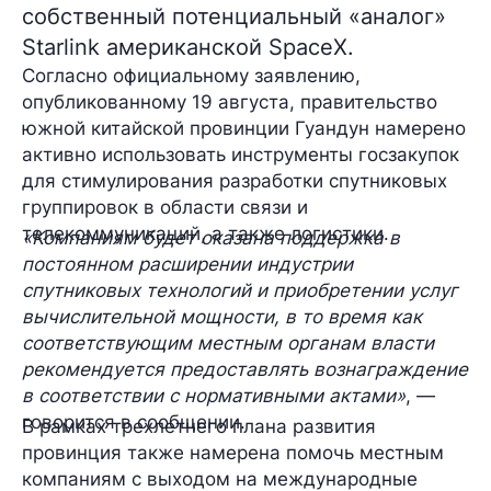
собственный потенциальный «аналог»
Starlink американской SpaceX.
Согласно официальному заявлению,
опубликованному 19 августа, правительство
южной китайской провинции Гуандун намерено
активно использовать инструменты госзакупок
для стимулирования разработки спутниковых
группировок в области связи и
телекоммуникаций, а также логистики.
«Компаниям будет оказана поддержка в
постоянном расширении индустрии
спутниковых технологий и приобретении услуг
вычислительной мощности, в то время как
соответствующим местным органам власти
рекомендуется предоставлять вознаграждение
в соответствии с нормативными актами»
, —
говорится в сообщении.
В рамках трехлетнего плана развития
провинция также намерена помочь местным
компаниям с выходом на международные