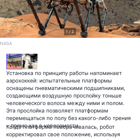
1 / 2
NASA
Установка по принципу работы напоминает
аэрохоккей
: испытательные платформы
оснащены пневматическими подшипниками,
создающими воздушную прослойку тоньше
человеческого волоса между ними и полом.
Эта прослойка позволяет платформам
перемещаться по полу без какого-либо трения
– прямо как в невесомости.
Когда платформа поворачивалась, робот
корректировал свое положение, используя