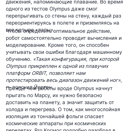
движения, напоминающие плавание. Во время
одного из тестов Olympus даже смог
перепрыгивать со стены на стену, каждый раз
переориентируясь в полете и приземляясь на
все четыре «лапы».
Чтобы определить оптимальное действие,
робот самостоятельно проводит вычисления и
моделирование
. Кроме того, он способен
учитывать свои ошибки благодаря
машинному
обучению
.
«Такая конфигурация, при которой
Olympus прикреплен к одной из плавучих
платформ ORBIT, позволяет нам
протестировать весь диапазон движений ног»
,
— пояснил Йорген.
Прежде чем роботы вроде Olympus начнут
прыгать по Марсу, их нужно безопасно
доставить на планету, а значит защитить от
холода и перегрева. О том, как многослойная
изоляция из тончайшей фольги спасает
космические аппараты при космических
перелетах, Pro Космос подробно разобрал в