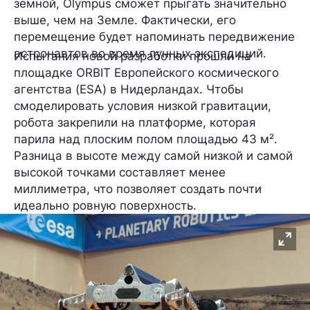
земной, Olympus сможет прыгать значительно
выше, чем на Земле. Фактически, его
перемещение будет напоминать передвижение
астронавтов во время лунных экспедиций.
Испытания новой разработки прошли на
площадке ORBIT
Европейского космического
агентства (ESA) в Нидерландах. Чтобы
смоделировать условия низкой гравитации,
робота закрепили на платформе, которая
парила над плоским полом площадью 43 м².
Разница в высоте между самой низкой и самой
высокой точками составляет менее
миллиметра, что позволяет создать почти
идеально ровную поверхность.