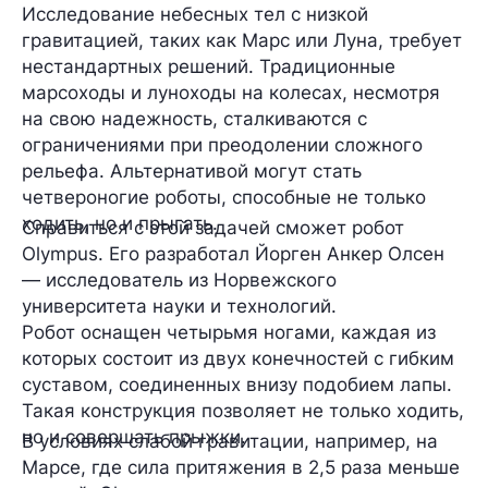
Исследование небесных тел с низкой
гравитацией, таких как Марс или Луна, требует
нестандартных решений. Традиционные
марсоходы и луноходы на колесах, несмотря
на свою надежность, сталкиваются с
ограничениями при преодолении сложного
рельефа. Альтернативой могут стать
четвероногие роботы, способные не только
ходить, но и прыгать.
Справиться с этой задачей сможет
робот
Olympus
. Его разработал
Йорген Анкер Олсен
— исследователь из Норвежского
университета науки и технологий.
Робот оснащен
четырьмя ногами,
каждая из
которых состоит из двух конечностей с гибким
суставом, соединенных внизу подобием лапы.
Такая конструкция позволяет не только ходить,
но и совершать прыжки.
В условиях слабой гравитации, например, на
Марсе, где сила притяжения в 2,5 раза меньше