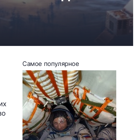
Самое популярное
их
во