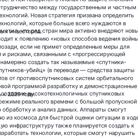
сотрудничество между государственным и частным
ехнологий. Новая стратегия призвана определить
хнологий, которые больше всего нуждаются в
метил, что ряд стран мира активно внедряют нов
ных инвесторов.
водит к появлению «новых способов ведения войны
позади, если не примет определенные меры для
и и рисками, связанными с «прогрессирующей
 намерено создать так называемые «спутники-
путников-убийц» (в переводе — средства защиты
тов от противоспутниковых систем орбитального
новой программой разработку и демонстрационные
я создание высокотехнологичных
спутниковых
ь
к 2029 году.
 режиме реального времени с большой пропускной
 обработку и анализ данных. Аппараты смогут
ю из космоса для быстрой оценки ситуации в ход
ую инфраструктуру также планируется создать к
зработать технологии, которые смогут нарушить