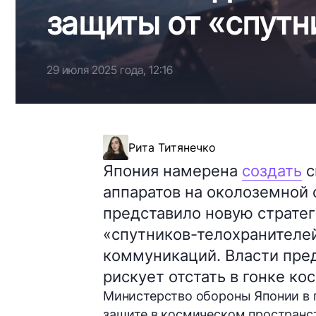
защиты от «спутн
29 июля 2025 года, 12:16
Рита Титянечко
Япония намерена
создать
с
аппаратов на околоземной
представило новую стратег
«спутников-телохранителей
коммуникаций. Власти пре
рискует отстать в гонке к
Министерство обороны Японии в 
защите в космическом пространств