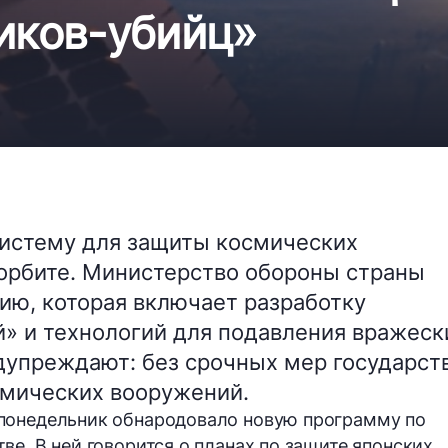
иков-убийц»
истему для защиты космических
 орбите. Министерство обороны страны
ию, которая включает разработку
» и технологий для подавления вражеск
дупреждают: без срочных мер государст
осмических вооружений.
понедельник обнародовало новую программу по
е. В ней говорится о планах по защите японских