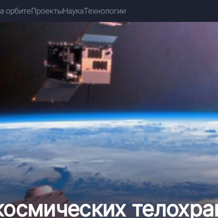
а орбите
Проекты
Наука
Технологии
космических телохра