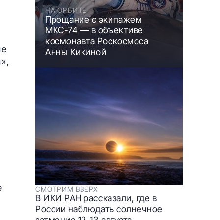
НА ОРБИТЕ
Прощание с экипажем
МКС-74 — в объективе
космонавта Роскосмоса
ые
Анны Кикиной
»,
е
СМОТРИМ ВВЕРХ
В ИКИ РАН рассказали, где в
России наблюдать солнечное
затмение 12-13 августа