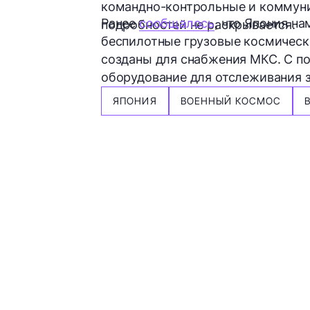
командно-контрольные и коммуни
Ранее
сообщалось
, что Япония н
подробностей не раскрывается.
беспилотные грузовые космическ
созданы для снабжения МКС. С по
оборудование для отслеживания з
ЯПОНИЯ
ВОЕННЫЙ КОСМОС