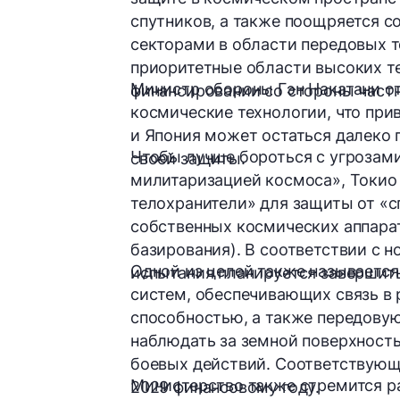
спутников, а также поощряется 
секторами в области передовых т
приоритетные области высоких те
Министр обороны
Гэн Накатани
от
финансировании со стороны
част
космические технологии, что при
и Япония может остаться далеко 
Чтобы лучше бороться с угрозам
своей защиты.
милитаризацией космоса», Токио
телохранители» для защиты от «с
собственных космических аппара
базирования). В соответствии с 
Одной из целей также называетс
испытания планируется завершит
систем
, обеспечивающих связь в
способностью, а также передовую
наблюдать за земной поверхность
боевых действий. Соответствующ
Министерство также стремится ра
2029 финансовому году.