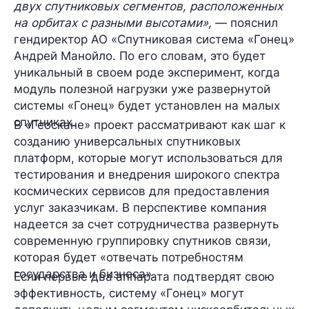
двух спутниковых сегментов, расположенных
на орбитах с разными высотами»,
— пояснил
гендиректор АО «Спутниковая система «Гонец»
Андрей Манойло
. По его словам, это будет
уникальный в своем роде эксперимент, когда
модуль полезной нагрузки уже развернутой
системы «Гонец» будет установлен на малых
спутниках.
В «Геоскане» проект рассматривают как шаг к
созданию
универсальных спутниковых
платформ
, которые могут использоваться для
тестирования и внедрения широкого спектра
космических сервисов для предоставления
услуг заказчикам. В перспективе компания
надеется за счет сотрудничества развернуть
современную группировку спутников связи,
которая будет «отвечать потребностям
государства и бизнеса».
Если первые два аппарата подтвердят свою
эффективность, систему «Гонец» могут