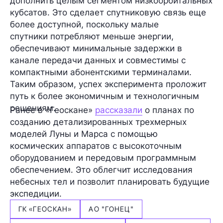
дополнить целым
сегментом низкоорбитальных
кубсатов
. Это сделает спутниковую связь еще
более доступной, поскольку малые
спутники потребляют меньше энергии,
обеспечивают минимальные задержки в
канале передачи данных и совместимы с
компактными абонентскими терминалами.
Таким образом, успех эксперимента проложит
путь к более экономичным и технологичным
решениям.
Ранее в «Геоскане»
рассказали
о планах по
созданию детализированных трехмерных
моделей Луны и Марса с помощью
космических аппаратов с высокоточным
оборудованием и передовым программным
обеспечением. Это облегчит исследования
небесных тел и позволит планировать будущие
экспедиции.
ГК «ГЕОСКАН»
АО "ГОНЕЦ"