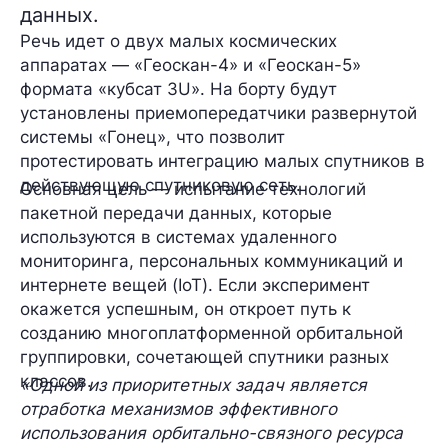
данных.
Речь идет о двух малых космических
аппаратах —
«Геоскан-4» и «Геоскан-5»
формата «кубсат 3U». На борту будут
установлены
приемопередатчики
развернутой
системы «Гонец», что позволит
протестировать
интеграцию
малых спутников в
действующую спутниковую сеть.
Основная цель — испытание технологий
пакетной передачи данных
, которые
используются в системах удаленного
мониторинга, персональных коммуникаций и
интернете вещей (IoT). Если эксперимент
окажется успешным, он откроет путь к
созданию
многоплатформенной орбитальной
группировки
, сочетающей спутники разных
классов.
«Одной из приоритетных задач является
отработка механизмов эффективного
использования орбитально-связного ресурса