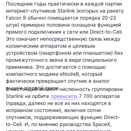
Последние годы практически в каждой партии
интернет-спутников
Starlink
(которых на ракету
Falcon 9 обычно помещается порядка 20-23
штук) примерно половина оснащена функцией
прямого подключения к сети или
Direct-to-Cell
.
Это означает непосредственную связь между
космическим аппаратом и целевым
устройством (смартфоном или планшетом) без
промежуточного звена в виде специального
приемника. Это достигается с помощью
компактного модема
eNodeB
, который
фактически превращает спутник в аналог
вышки сотовой связи.
В настоящий момент численность группировки
Starlink на орбите
превысила
7 700 аппаратов
(правда, далеко не все из них находятся в
исправном состоянии), включая сотни
спутников, поддерживающих функцию Direct-
to-Cell. И, по мнению руководства SpaceX,