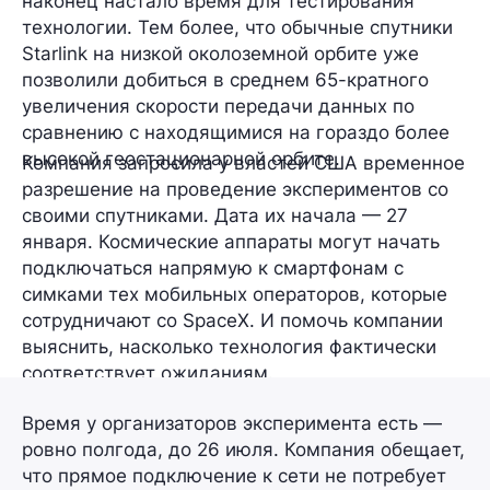
наконец настало время для тестирования
технологии. Тем более, что обычные спутники
Starlink на низкой околоземной орбите уже
позволили добиться в среднем
65-кратного
увеличения скорости передачи данных по
сравнению с находящимися на гораздо более
высокой геостационарной орбите.
Компания запросила у властей США временное
разрешение на проведение экспериментов со
своими спутниками. Дата их начала — 27
января. Космические аппараты могут начать
подключаться напрямую к смартфонам с
симками тех мобильных операторов, которые
сотрудничают со SpaceX. И помочь компании
выяснить, насколько технология фактически
соответствует ожиданиям.
Время у организаторов эксперимента есть —
ровно полгода, до 26 июля. Компания обещает,
что прямое подключение к сети не потребует