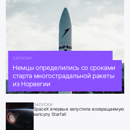
ЗАПУСКИ
Немцы определились со сроками
старта многострадальной ракеты
из Норвегии
ЗАПУСКИ
SpaceX впервые запустила возвращаемую
капсулу Starfall