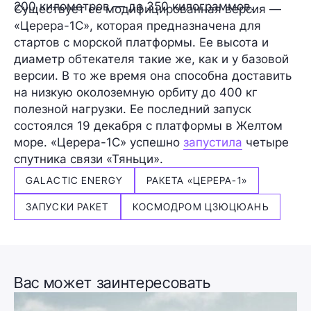
200 километров —
до 350 килограммов
.
Существует ее
модифицированная
версия —
«Церера-1С»
, которая предназначена для
стартов с
морской платформы
. Ее высота и
диаметр обтекателя такие же, как и у базовой
версии. В то же время она способна доставить
на низкую околоземную орбиту до 400 кг
полезной нагрузки. Ее последний запуск
состоялся 19 декабря с платформы в Желтом
море. «Церера-1С» успешно
запустила
четыре
спутника связи «Тяньци».
GALACTIC ENERGY
РАКЕТА «ЦЕРЕРА-1»
ЗАПУСКИ РАКЕТ
КОСМОДРОМ ЦЗЮЦЮАНЬ
Вас может заинтересовать