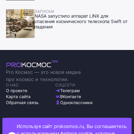
ЗАПУСКИ
NASA запустило аппарат LINK для
спасения космического телескопа Swift от
падения
Pro Космос — это новое медиа
про космос и технологии.
О НАС
СОЦСЕТИ
О проекте
Телеграм
Карта сайта
ВКонтакте
Обратная связь
Одноклассники
Используя сайт prokosmos.ru, Вы соглашаетесь
Политика обработки персональных данных
с использованием файлов cookie, которые