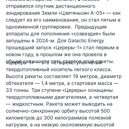
отправился спутник дистанционного
зондирования Земли
«Цзитяньсин А-05»
— как
следует из его наименования, он стал пятым в
одноименной группировке. Предыдущие
аппараты для пополнения «созвездия» были
запущены в 2024-м. Для Galactic Energy
прошедший запуск «Цереры-1» стал
первым
в
новом году, в прошлом же она провела в
общей сложности пять стартов этой ракеты.
«Церера-1»
— это четырехступенчатый
твердотопливный носитель легкого класса.
Высота ракеты составляет
19 метров
, диаметр
обтекателя —
1,4 метра
, а стартовая масса —
33 тонны
. Три ступени «Цереры» оснащены
твердотопливными двигателями, а четвертая
— жидкостным. Ракета может выводить на
солнечно-синхронную орбиту высотой 500
километров
до 300 килограммов
полезной
нагрузки, а на низкую околоземную высотой