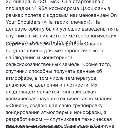
20 января
, в 13:11 мск. Она стартовала с
площадки
№ 95А
космодрома Цзюцюань в
рамках полета с кодовым наименованием On
Your Shoulders («На твоих плечах»). На
целевую орбиту были успешно выведены
пять
спутников, из них
четыре
метеорологических
аппарата
«Юньяо-1»
(№ 37-40).
Серия космических аппаратов «Юньяо»
предназначена для
метеорологического
наблюдения
и мониторинга
сельскохозяйственных земель. Кроме того,
спутники способны получать данные об
атмосфере, в том числе температуре,
влажности, давлении и плотности. Их
владельцем является тяньцзиньская
космическая научно-техническая компания
«Юньяо»
, создающая свою группировку
зондирования атмосферы и ионосферы, а
разработчиком — спутниковая техническая
акционерная компания
«Чангуан»
в Чанчуне.
Помимо аппаратов «Юньяо», в космос