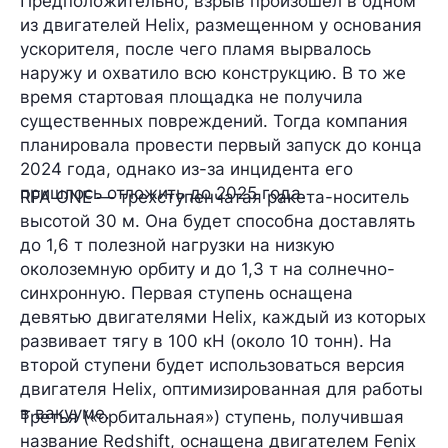
Предположительно, взрыв произошел
в одном
из двигателей Helix
, размещенном у основания
ускорителя, после чего пламя вырвалось
наружу и охватило всю конструкцию. В то же
время стартовая площадка не получила
существенных повреждений. Тогда компания
планировала провести первый запуск до конца
2024 года, однако из-за инцидента его
пришлось отложить до 2025 года.
RFA ONE
—
трехступенчатая ракета-носитель
высотой 30 м. Она будет способна доставлять
до 1,6 т полезной нагрузки на низкую
околоземную орбиту и до 1,3 т на солнечно-
синхронную. Первая ступень оснащена
девятью двигателями Helix, каждый из которых
развивает тягу в 100 кН (около 10 тонн). На
второй ступени будет использоваться версия
двигателя Helix, оптимизированная для работы
в вакууме.
Третья («орбитальная») ступень, получившая
название Redshift, оснащена двигателем Fenix