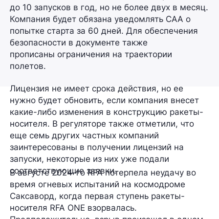
до 10 запусков в год,
но не более двух в месяц.
Компания будет обязана уведомлять CAA о
попытке старта
за 60 дней
. Для обеспечения
безопасности в документе также
прописаны ограничения на траектории
полетов.
Лицензия не имеет срока действия, но ее
нужно будет обновить, если компания внесет
какие-либо изменения в конструкцию ракеты-
носителя. В регуляторе также отметили, что
еще семь других частных компаний
заинтересованы в получении лицензий на
запуски, некоторые из них уже подали
соответствующие заявки.
В августе 2024-го RFA потерпела неудачу во
время огневых испытаний на космодроме
Саксаворд, когда первая ступень ракеты-
носителя
RFA ONE
взорвалась.