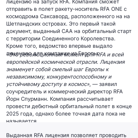
лицензию на запуск RFA. Компания сможет
отправить в полет ракету-носитель RFA ONE с
космодрома Саксаворд, расположенного на на
Шетландских островах. Это первый такой
документ, выданный CAA на орбитальный старт
с территории Соединенного Королевства.
Кроме того, ведомство впервые выдало
лицензию для компании из Европы.
«Это революционный момент для RFA и всей
европейской космической отрасли. Лицензия
знаменует собой смелый шаг Европы к
независимому, конкурентоспособному и
устойчивому доступу в космос»
, — заявил
соучредитель и коммерческий директор RFA
Йорн Спурманн. Компания рассчитывает
провести дебютный орбитальный полет в конце
2025 года, однако более точная дата пока не
называется.
Выданная RFA лицензия позволяет проводить