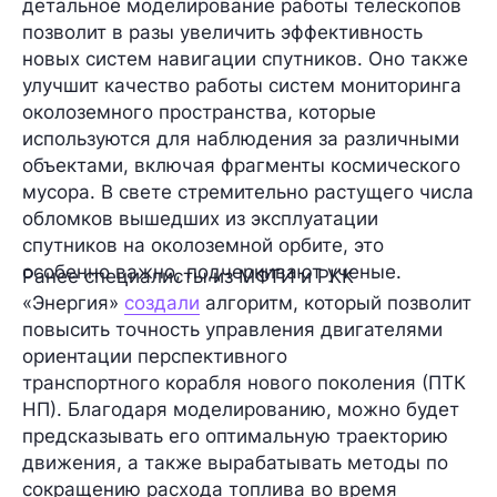
детальное моделирование работы телескопов
позволит в разы увеличить эффективность
новых
систем навигации
спутников. Оно также
улучшит качество работы систем мониторинга
околоземного пространства, которые
используются для наблюдения за различными
объектами, включая
фрагменты космического
мусора
. В свете стремительно растущего числа
обломков вышедших из эксплуатации
спутников на околоземной орбите, это
особенно важно, подчеркивают ученые.
Ранее специалисты из МФТИ и РКК
«Энергия»
создали
алгоритм,
который позволит
повысить точность управления двигателями
ориентации перспективного
транспортного корабля нового поколения (ПТК
НП). Благодаря моделированию, можно будет
предсказывать его оптимальную траекторию
движения, а также вырабатывать методы по
сокращению расхода топлива во время