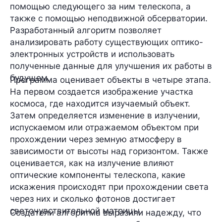
помощью следующего за ним телескопа, а
также с помощью неподвижной обсерватории.
Разработанный алгоритм позволяет
анализировать работу существующих оптико-
электронных устройств и использовать
полученные данные для улучшения их работы в
будущем.
Программа оценивает объекты в
четыре этапа.
На первом создается
изображение участка
космоса, где находится изучаемый объект.
Затем определяется
изменение в излучении
,
испускаемом или отражаемом объектом при
прохождении через земную атмосферу в
зависимости от высоты над горизонтом. Также
оценивается, как на излучение влияют
оптические компоненты
телескопа, какие
искажения происходят при прохождении света
через них и сколько
фотонов
достигает
светочувствительной матрицы.
Создатели алгоритма выразили надежду, что