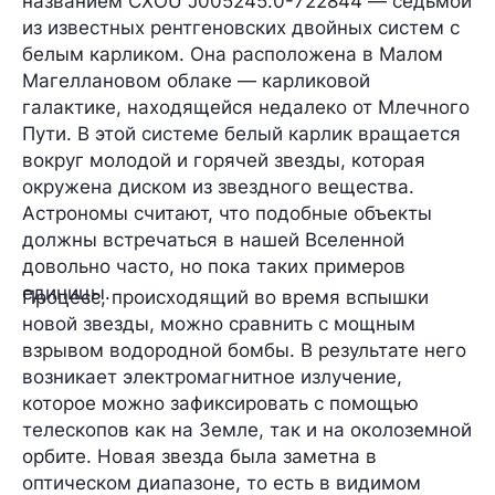
названием
CXOU J005245.0-722844
—
седьмой
из известных рентгеновских двойных систем с
белым карликом. Она расположена в Малом
Магеллановом облаке —
карликовой
галактике, находящейся недалеко от Млечного
Пути. В этой системе белый карлик вращается
вокруг молодой и горячей звезды, которая
окружена диском из звездного вещества.
Астрономы считают, что подобные объекты
должны встречаться в нашей Вселенной
довольно часто, но пока таких примеров
единицы.
Процесс, происходящий во время вспышки
новой звезды, можно сравнить с мощным
взрывом водородной бомбы. В результате него
возникает
электромагнитное излучение,
которое можно зафиксировать с помощью
телескопов как на Земле, так и на околоземной
орбите. Новая звезда была заметна в
оптическом диапазоне, то есть в видимом