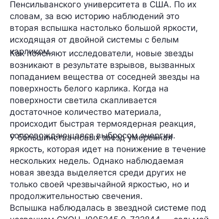
Пенсильванского университета
в США. По их
словам, за всю историю наблюдений это
вторая
вспышка настолько большой яркости,
исходящая от двойной системы с белым
карликом.
Как поясняют исследователи, новые звезды
возникают в результате взрывов, вызванных
попаданием вещества от соседней звезды на
поверхность белого карлика. Когда на
поверхности светила скапливается
достаточное количество материала,
происходит быстрая термоядерная реакция,
сопровождающаяся выбросом энергии.
У большинства новых звезд умеренная
яркость, которая идет на понижение в течение
нескольких недель. Однако наблюдаемая
новая звезда выделяется среди других не
только своей чрезвычайной яркостью, но и
продолжительностью свечения.
Вспышка наблюдалась в звездной системе под