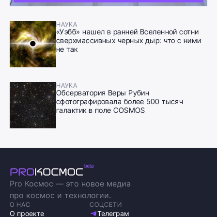
НАУКА
«Уэбб» нашел в ранней Вселенной сотни
сверхмассивных черных дыр: что с ними
не так
НАУКА
Обсерватория Веры Рубин
сфотографировала более 500 тысяч
галактик в поле COSMOS
Pro Космос — это новое медиа
про космос и технологии.
О НАС
СОЦСЕТИ
О проекте
Телеграм