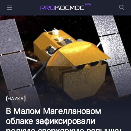
НАУКА
В Малом Магеллановом
облаке зафиксировали
редкую сверхяркую вспышку