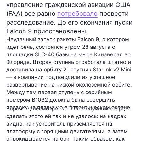
управление гражданской авиации США
(FAA) все равно
потребовало
провести
расследование. До его окончания пуски
Falcon 9 приостановлены.
Неудачный запуск
ракеты Falcon 9
, о котором
идет речь, состоялся утром
28 августа
с
площадки SLC-40 базы на мысе Канаверал во
Флориде. Вторая ступень отработала штатно и
доставила на орбиту
21 спутник Starlink v2 Mini
— в компании подтвердили их успешное
развертывание на низкой околоземной орбите.
Между тем первая ступень с серийным
номером
B1062
должна была совершить
посадку на плавучую в Атлантическом океане.
Впрочем, несмотря на благополучный старт,
сделать этого ей так и не удалось: на кадрах
видно, как ускоритель приземляется на
платформу
с горящими двигателями
, а затем
опрокидывается
на бок. Таким образом, как