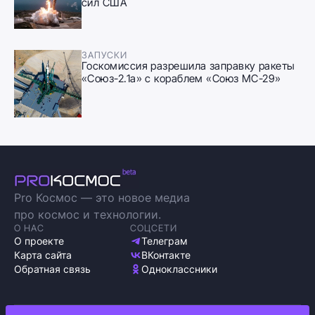
сил США
ЗАПУСКИ
Госкомиссия разрешила заправку ракеты
«Союз-2.1а» с кораблем «Союз МС-29»
Pro Космос — это новое медиа
про космос и технологии.
О НАС
СОЦСЕТИ
О проекте
Телеграм
Карта сайта
ВКонтакте
Обратная связь
Одноклассники