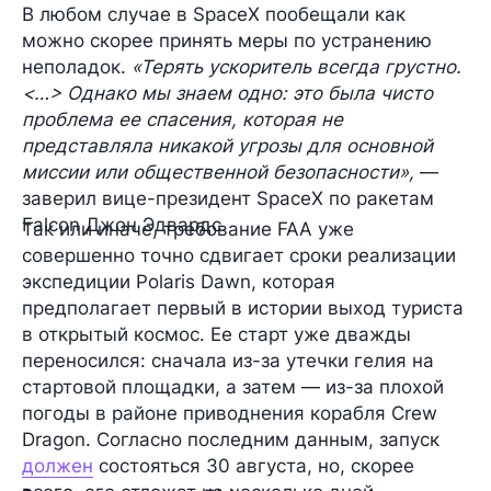
В любом случае в SpaceX пообещали как
можно скорее принять меры по устранению
неполадок.
«Терять ускоритель всегда грустно.
<…> Однако мы знаем одно: это была чисто
проблема ее спасения, которая не
представляла никакой угрозы для основной
миссии или общественной безопасности»,
—
заверил вице-президент SpaceX по ракетам
Falcon
Джон Эдвардс
.
Так или иначе, требование FAA уже
совершенно точно сдвигает сроки реализации
экспедиции
Polaris Dawn
, которая
предполагает первый в истории выход туриста
в открытый космос. Ее старт уже дважды
переносился: сначала из-за утечки гелия на
стартовой площадки, а затем — из-за плохой
погоды в районе приводнения корабля Crew
Dragon. Согласно последним данным, запуск
должен
состояться 30 августа, но, скорее