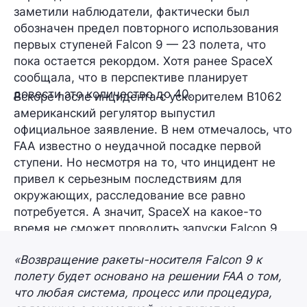
заметили наблюдатели, фактически был
обозначен
предел
повторного использования
первых ступеней Falcon 9 —
23 полета
, что
пока остается рекордом. Хотя ранее SpaceX
сообщала, что в перспективе планирует
довести это количество
до 40
.
Вскоре после инцидента с ускорителем B1062
американский регулятор выпустил
официальное заявление. В нем отмечалось, что
FAA известно о неудачной посадке первой
ступени. Но несмотря на то, что инцидент не
привел к серьезным последствиям для
окружающих, расследование все равно
потребуется. А значит, SpaceX на какое-то
время не сможет проводить запуски Falcon 9.
«Возвращение ракеты-носителя Falcon 9 к
полету будет основано на решении FAA о том,
что любая система, процесс или процедура,