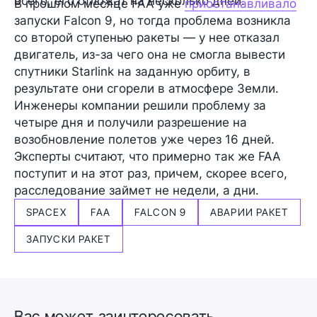
всего, его отложат на несколько дней.
В прошлом месяце FAA уже
приостанавливало
запуски Falcon 9, но тогда проблема возникла
со второй ступенью ракеты — у нее отказал
двигатель, из-за чего она не смогла вывести
спутники Starlink на заданную орбиту, в
результате они сгорели в атмосфере Земли.
Инженеры компании решили проблему за
четыре дня и получили разрешение на
возобновление полетов уже через 16 дней.
Эксперты считают, что примерно так же FAA
поступит и на этот раз, причем, скорее всего,
расследование займет не недели, а дни.
SPACEX
FAA
FALCON 9
АВАРИИ РАКЕТ
ЗАПУСКИ РАКЕТ
Вас может заинтересовать