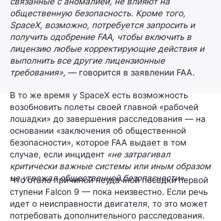
связанные с аномалией, не влияют на
общественную безопасность. Кроме того,
SpaceX, возможно, потребуется запросить и
получить одобрение FAA, чтобы включить в
лицензию любые корректирующие действия и
выполнить все другие лицензионные
требования»,
— говорится в заявлении FAA.
В то же время у SpaceX есть возможность
возобновить полеты своей главной «рабочей
лошадки»
до завершения
расследования — на
основании «заключения об общественной
безопасности», которое FAA выдает в том
случае, если инцидент
«не затрагивал
критически важные системы или иным образом
не угрожал общественной безопасности»
.
Что стало причиной неудачной посадки первой
ступени Falcon 9 — пока неизвестно. Если речь
идет о неисправности двигателя, то это может
потребовать дополнительного расследования.