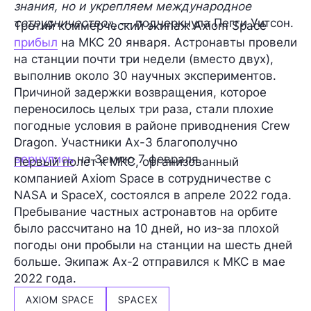
знания, но и укрепляем международное
сотрудничество»,
— подчеркнула Пегги Уитсон.
Третий коммерческий экипаж Axiom Space
прибыл
на МКС
20 января
. Астронавты провели
на станции почти три недели (вместо двух),
выполнив около 30 научных экспериментов.
Причиной задержки возвращения, которое
переносилось целых три раза, стали плохие
погодные условия в районе приводнения Crew
Dragon. Участники Ax-3 благополучно
вернулись
на Землю 7 февраля.
Первый полет к МКС, организованный
компанией Axiom Space в сотрудничестве с
NASA и SpaceX, состоялся в апреле 2022 года.
Пребывание частных астронавтов на орбите
было рассчитано на 10 дней, но из-за плохой
погоды они пробыли на станции на шесть дней
больше. Экипаж Ax-2 отправился к МКС в мае
2022 года.
AXIOM SPACE
SPACEX