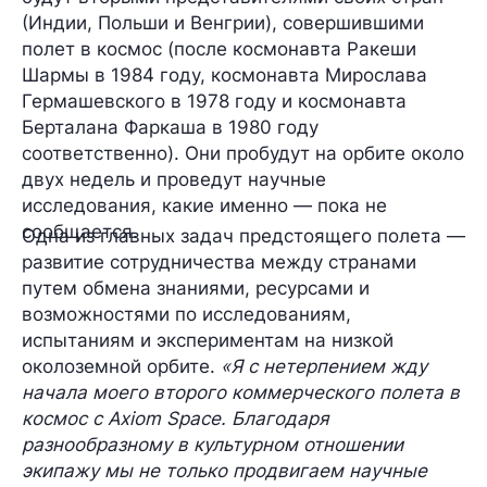
(Индии, Польши и Венгрии), совершившими
полет в космос (после космонавта Ракеши
Шармы в 1984 году, космонавта Мирослава
Гермашевского в 1978 году и космонавта
Берталана Фаркаша в 1980 году
соответственно). Они пробудут на орбите около
двух недель и проведут научные
исследования, какие именно — пока не
сообщается.
Одна из главных задач предстоящего полета —
развитие сотрудничества между странами
путем обмена знаниями, ресурсами и
возможностями по исследованиям,
испытаниям и экспериментам на низкой
околоземной орбите.
«Я с нетерпением жду
начала моего второго коммерческого полета в
космос с Axiom Space. Благодаря
разнообразному в культурном отношении
экипажу мы не только продвигаем научные