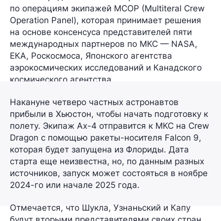
по операциям экипажей MCOP (Multiteral Crew
Operation Panel), которая принимает решения
на основе консенсуса представителей пяти
международных партнеров по МКС — NASA,
ЕКА, Роскосмоса, Японского агентства
аэрокосмических исследований и Канадского
космического агентства.
Накануне четверо частных астронавтов
прибыли в Хьюстон, чтобы начать подготовку к
полету. Экипаж Ax-4 отправится к МКС на Crew
Dragon с помощью ракеты-носителя Falcon 9,
которая будет запущена из Флориды. Дата
старта еще неизвестна, но, по данным разных
источников, запуск может состояться
в ноябре
2024-го
или
начале 2025 года
.
Отмечается, что Шукла, Узнаньский и Капу
будут
вторыми
представителями своих стран