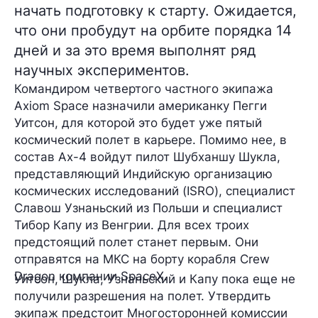
начать подготовку к старту. Ожидается,
что они пробудут на орбите порядка 14
дней и за это время выполнят ряд
научных экспериментов.
Командиром четвертого частного экипажа
Axiom Space
назначили американку
Пегги
Уитсон
, для которой это будет уже
пятый
космический полет в карьере. Помимо нее, в
состав Ax-4 войдут пилот
Шубханшу Шукла
,
представляющий Индийскую организацию
космических исследований (ISRO), специалист
Славош Узнаньский
из Польши и специалист
Тибор Капу
из Венгрии. Для всех троих
предстоящий полет станет
первым
. Они
отправятся на МКС на борту корабля
Crew
Dragon
компании SpaceX.
Уитсон, Шукла, Узнаньский и Капу пока еще не
получили разрешения на полет. Утвердить
экипаж предстоит Многосторонней комиссии