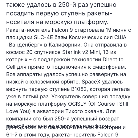
также удалось в 250-й раз успешно
посадить первую ступень ракеты-
носителя на морскую платформу.
Ракета-носитель Falcon 9 стартовала 19 июня с
площадки
SLC-4E
базы Космических сил США
«Ванденберг» в Калифорнии. Она отправила в
космос 20 спутников Starlink v2 Mini, 13 из
которых – с поддержкой технологии
Direct to
Cell
для прямого подключения к смартфонам.
Все аппараты удалось успешно развернуть на
низкой околоземной орбите. SpaceX удалось
вернуть первую ступень B1082, которая летала
уже в пятый раз. Ускоритель совершил посадку
на морскую платформу OCISLY (Of Course I Still
Love You) в акватории Тихого океана. Для
компании это был
250-я
успешный возврат
первой ступени на плавучую платформу.
Для SpaceX это был
360-й
запуск в истории и
61-й
в этом году, ракета-носитель Falcon 9