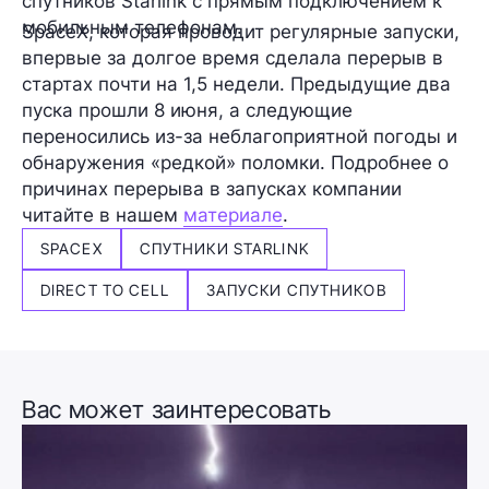
спутников Starlink с прямым подключением к
мобильным телефонам.
SpaceX, которая проводит регулярные запуски,
впервые за долгое время сделала перерыв в
стартах почти на 1,5 недели. Предыдущие два
пуска прошли 8 июня, а следующие
переносились из-за неблагоприятной погоды и
обнаружения «редкой» поломки. Подробнее о
причинах перерыва в запусках компании
читайте в нашем
материале
.
SPACEX
СПУТНИКИ STARLINK
DIRECT TO CELL
ЗАПУСКИ СПУТНИКОВ
Вас может заинтересовать