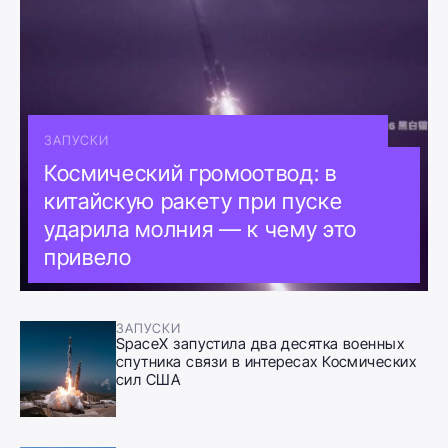
ЗАПУСКИ
Космический громоотвод: в
китайскую ракету при пуске
ударила молния — к чему это
привело
ЗАПУСКИ
SpaceX запустила два десятка военных
спутника связи в интересах Космических
сил США