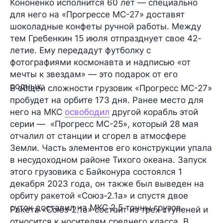
Кононенко исполнится
60 лет
— специально
для него на «Прогрессе МС-27» доставят
шоколадные конфеты ручной работы. Между
тем Гребенкин
15 июля
отпразднует свое
42-
летие
. Ему передадут футболку с
фотографиями космонавта и надписью «от
мечты к звездам» — это подарок от его
родных.
В общей сложности грузовик «Прогресс МС-27»
пробудет на орбите
173 дня
. Ранее место для
него на МКС
освободил
другой корабль этой
серии — «Прогресс МС-25», который 28 мая
отчалил от станции и сгорел в атмосфере
Земли. Часть элементов его конструкции упала
в несудоходном районе Тихого океана. Запуск
этого грузовика с Байконура состоялся
1
декабря 2023 года
, он также был выведен на
орбиту ракетой «Союз-2.1а» и спустя двое
суток доставил на МКС 2,5 тонны грузов.
Ракета «Союз-2.1а» состоит из трех ступеней и
относится к носителям
среднего
класса. В