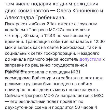
том числе подарки ко дням рождения
двух космонавтов — Олега Кононенко и
Александра Гребенкина.
Пуск ракеты
«Союз-2.1а»
вместе с грузовым
кораблем
«Прогресс МС-27»
состоялся в
четверг,
30 мая
, в 12:43 по московскому
времени. Трансляция события началась в 12:00
мск и велась как на сайте Роскосмоса, так и в
социальных сетях госкорпорации. Незадолго
до начала прямого эфира носитель
допустили
к
заправке по решению государственной
комиссии.
Ракета стартовала с площадки №31
космодрома Байконур и отработала в штатном
режиме: грузовик был выведен на орбиту
примерно через девять минут после запуска.
Сейчас «Прогресс МС-27» направляется к МКС
— его беспилотный полет пройдет по
двухсуточной
схеме и продлится
50 часов 4