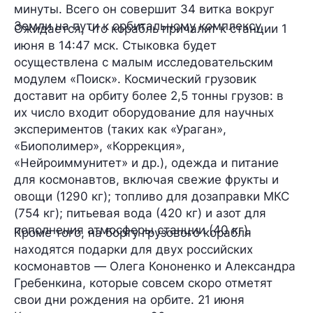
минуты
. Всего он совершит
34 витка
вокруг
Земли на пути к орбитальному комплексу.
Ожидается, что корабль причалит к станции
1
июня
в 14:47 мск. Стыковка будет
осуществлена с малым исследовательским
модулем
«Поиск»
. Космический грузовик
доставит на орбиту более
2,5 тонны
грузов: в
их число входит оборудование для научных
экспериментов (таких как «Ураган»,
«Биополимер», «Коррекция»,
«Нейроиммунитет» и др.), одежда и питание
для космонавтов, включая свежие фрукты и
овощи (1290 кг); топливо для дозаправки МКС
(754 кг); питьевая вода (420 кг) и азот для
пополнения атмосферы станции (40 кг).
Кроме того, на борту грузового корабля
находятся подарки для двух российских
космонавтов —
Олега Кононенко
и
Александра
Гребенкина
, которые совсем скоро отметят
свои дни рождения на орбите.
21 июня