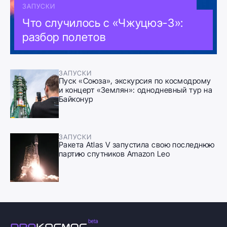
ЗАПУСКИ
Что случилось с «Чжуцюэ-3»:
разбор полетов
ЗАПУСКИ
Пуск «Союза», экскурсия по космодрому
и концерт «Землян»: однодневный тур на
Байконур
ЗАПУСКИ
Ракета Atlas V запустила свою последнюю
партию спутников Amazon Leo