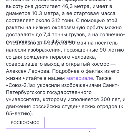
высоту она достигает
46,3 метра
, имеет в
диаметре
10,3 метра
, а ее стартовая масса
составляет около 312 тонн
. С помощью этой
ракеты на низкую околоземную орбиту можно
доставлять до 7,4 тонны грузов, а на солнечно-
синхронную — до 4,6 тонны.
Специально для запуска 30 мая на носитель
нанесли
изображения
, посвященные
90-летию
со дня рождения первого человека,
совершившего выход в открытый космос —
Алексея Леонова
. Подробнее о фактах из его
жизни читайте в нашем
материале
. Также
«Союз-2.1а» украсили изображениями Санкт-
Петербургского государственного
университета, которому исполняется 300 лет, и
движения российских студенческих отрядов (к
65-летию).
РОСКОСМОС