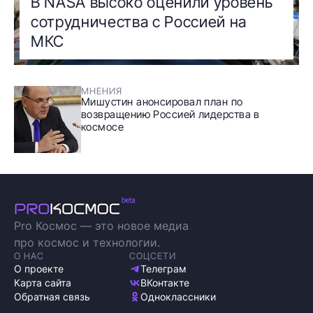
В NASA высоко оценили уровень
сотрудничества с Россией на
МКС
МНЕНИЯ
Мишустин анонсировал план по
возвращению Россией лидерства в
космосе
Pro Космос — это новое медиа
про космос и технологии.
О НАС
СОЦСЕТИ
О проекте
Телеграм
Карта сайта
ВКонтакте
Обратная связь
Одноклассники