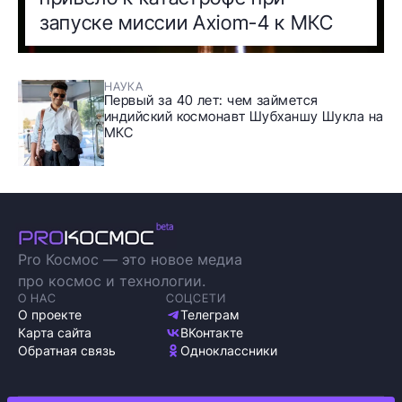
запуске миссии Axiom-4 к МКС
НАУКА
Первый за 40 лет: чем займется
индийский космонавт Шубханшу Шукла на
МКС
Pro Космос — это новое медиа
про космос и технологии.
О НАС
СОЦСЕТИ
О проекте
Телеграм
Карта сайта
ВКонтакте
Обратная связь
Одноклассники