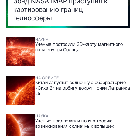
Зонд NASA IMAP приступил к
картированию границ
гелиосферы
НАУКА
Ученые построили 3D-карту магнитного
поля внутри Солнца
НА ОРБИТЕ
Китай запустит солнечную обсерваторию
«Сихэ-2» на орбиту вокруг точки Лагранжа
L5
НАУКА
Ученые предложили новую теорию
возникновения солнечных вспышек