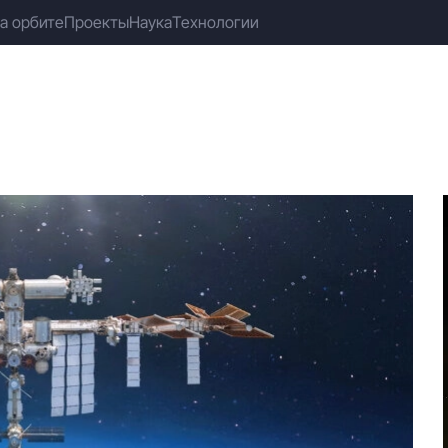
а орбите
Проекты
Наука
Технологии