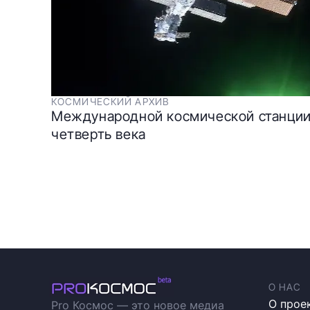
КОСМИЧЕСКИЙ АРХИВ
Международной космической станци
четверть века
О НАС
О прое
Pro Космос — это новое медиа