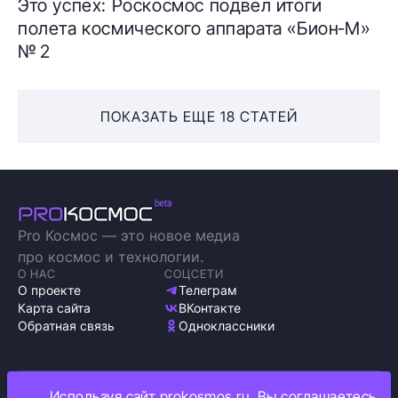
Это успех: Роскосмос подвел итоги
полета космического аппарата «Бион‑М»
№ 2
ПОКАЗАТЬ ЕЩЕ 18 СТАТЕЙ
Pro Космос — это новое медиа
про космос и технологии.
О НАС
СОЦСЕТИ
О проекте
Телеграм
Карта сайта
ВКонтакте
Обратная связь
Одноклассники
Используя сайт prokosmos.ru, Вы соглашаетесь