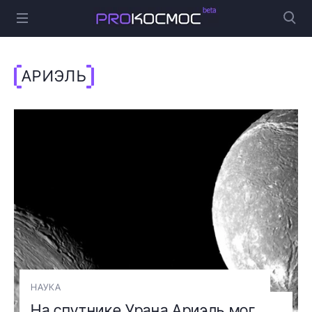
АРИЭЛЬ
НАУКА
На спутнике Урана Ариэль мог