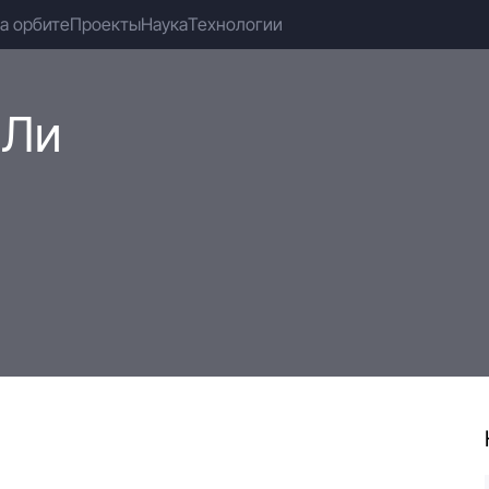
а орбите
Проекты
Наука
Технологии
 Ли