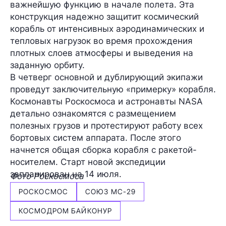
важнейшую функцию в начале полета. Эта
конструкция надежно защитит космический
корабль от интенсивных аэродинамических и
тепловых нагрузок во время прохождения
плотных слоев атмосферы и выведения на
заданную орбиту.
В четверг основной и дублирующий экипажи
проведут заключительную «примерку» корабля.
Космонавты Роскосмоса и астронавты NASA
детально ознакомятся с размещением
полезных грузов и протестируют работу всех
бортовых систем аппарата. После этого
начнется общая сборка корабля с ракетой-
носителем. Старт новой экспедиции
запланирован на 14 июля.
Фото Роскосмоса
РОСКОСМОС
СОЮЗ МС-29
КОСМОДРОМ БАЙКОНУР