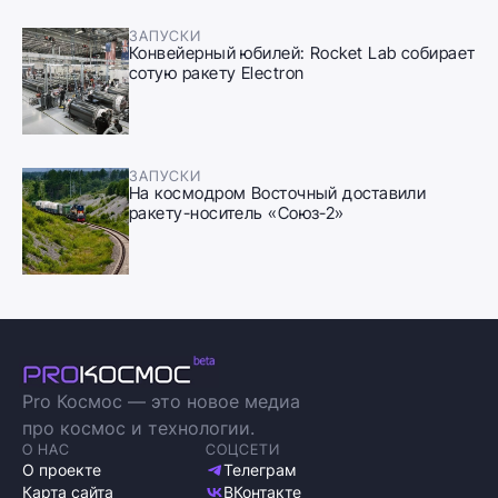
ЗАПУСКИ
Конвейерный юбилей: Rocket Lab собирает
сотую ракету Electron
ЗАПУСКИ
На космодром Восточный доставили
ракету-носитель «Союз-2»
Pro Космос — это новое медиа
про космос и технологии.
О НАС
СОЦСЕТИ
О проекте
Телеграм
Карта сайта
ВКонтакте