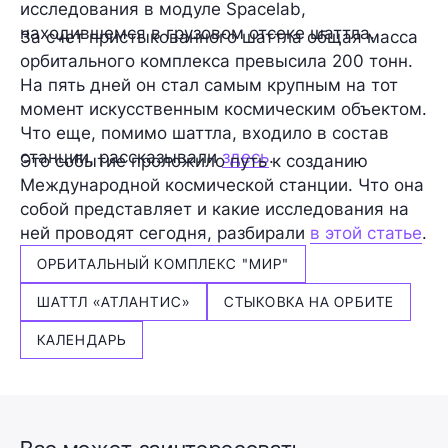
исследования в модуле Spacelab,
находившемся в грузовом отсеке шаттла.
За счет пристыкованного шаттла общая масса
орбитального комплекса превысила 200 тонн.
На пять дней он стал самым крупным на тот
момент искусственным космическим объектом.
Что еще, помимо шаттла, входило в состав
станции, рассказывали
здесь
.
Это событие проложило путь к созданию
Международной космической станции. Что она
собой представляет и какие исследования на
ней проводят сегодня, разбирали
в этой статье
.
ОРБИТАЛЬНЫЙ КОМПЛЕКС "МИР"
ШАТТЛ «АТЛАНТИС»
СТЫКОВКА НА ОРБИТЕ
КАЛЕНДАРЬ