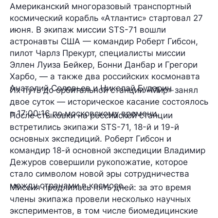
Американский многоразовый транспортный
космический корабль «Атлантис» стартовал 27
июня. В экипаж миссии STS-71 вошли
астронавты США — командир Роберт Гибсон,
пилот Чарлз Прекурт, специалисты миссии
Эллен Луиза Бейкер, Бонни Данбар и Грегори
Харбо, — а также два российских космонавта
Анатолий Соловьев и Николай Бударин.
Их путь до орбитальной станции «Мир» занял
двое суток — историческое касание состоялось
в 17:00:16 по московскому времени.
После стыковки на российской станции
встретились экипажи STS-71, 18-й и 19-й
основных экспедиций. Роберт Гибсон и
командир 18-й основной экспедиции Владимир
Дежуров совершили рукопожатие, которое
стало символом новой эры сотрудничества
между странами в космосе.
Миссия продлилась пять дней: за это время
члены экипажа провели несколько научных
экспериментов, в том числе биомедицинские