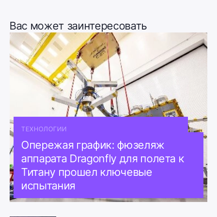
Вас может заинтересовать
ТЕХНОЛОГИИ
Опережая график: фюзеляж
аппарата Dragonfly для полета к
Титану прошел ключевые
испытания