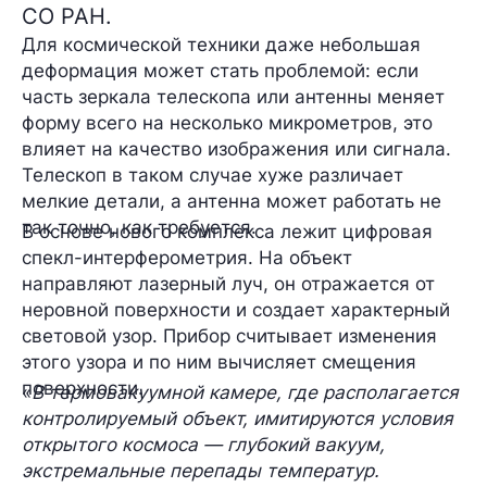
СО РАН.
Для космической техники даже небольшая
деформация может стать проблемой: если
часть зеркала телескопа или антенны меняет
форму всего на несколько микрометров, это
влияет на качество изображения или сигнала.
Телескоп в таком случае хуже различает
мелкие детали, а антенна может работать не
так точно, как требуется.
В основе нового комплекса лежит цифровая
спекл-интерферометрия. На объект
направляют лазерный луч, он отражается от
неровной поверхности и создает характерный
световой узор. Прибор считывает изменения
этого узора и по ним вычисляет смещения
поверхности.
«
В термовакуумной камере, где располагается
контролируемый объект, имитируются условия
открытого космоса — глубокий вакуум,
экстремальные перепады температур.