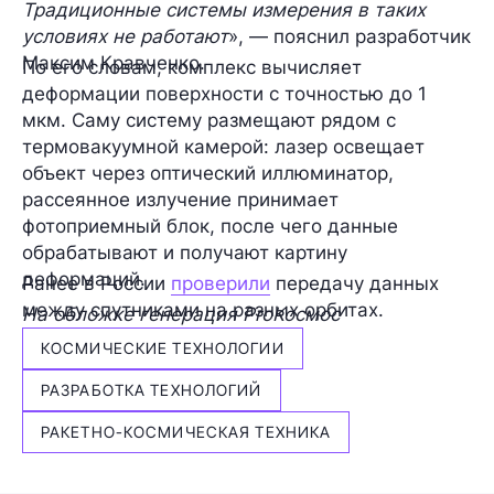
Традиционные системы измерения в таких
условиях не работают
», — пояснил разработчик
Максим Кравченко.
По его словам, комплекс вычисляет
деформации поверхности с точностью до 1
мкм. Саму систему размещают рядом с
термовакуумной камерой: лазер освещает
объект через оптический иллюминатор,
рассеянное излучение принимает
фотоприемный блок, после чего данные
обрабатывают и получают картину
деформаций.
Ранее в России
проверили
передачу данных
между спутниками на разных орбитах.
На обложке генерация ProКосмос
КОСМИЧЕСКИЕ ТЕХНОЛОГИИ
РАЗРАБОТКА ТЕХНОЛОГИЙ
РАКЕТНО-КОСМИЧЕСКАЯ ТЕХНИКА