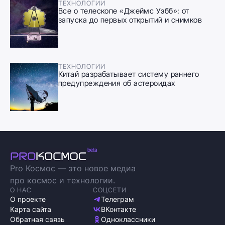
ТЕХНОЛОГИИ
Все о телескопе «Джеймс Уэбб»: от
запуска до первых открытий и снимков
ТЕХНОЛОГИИ
Китай разрабатывает систему раннего
предупреждения об астероидах
Pro Космос — это новое медиа
про космос и технологии.
О НАС
СОЦСЕТИ
О проекте
Телеграм
Карта сайта
ВКонтакте
Обратная связь
Одноклассники