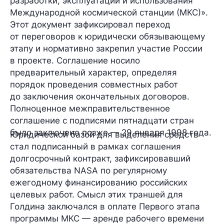
разработки, эксплуатации и использования
Международной космической станции (МКС)».
Этот документ зафиксировал переход
от переговоров к юридически обязывающему
этапу и нормативно закрепил участие России
в проекте. Соглашение носило
предварительный характер, определяя
порядок проведения совместных работ
до заключения окончательных договоров.
Полноценное межправительственное
соглашение с подписями пятнадцати стран
было заключено позже — 29 января 1998 года.
Юридической базой для выделения средств
стал подписанный в рамках соглашения
долгосрочный контракт, зафиксировавший
обязательства NASA по регулярному
ежегодному финансированию российских
целевых работ. Смысл этих траншей для
Голдина заключался в оплате Первого этапа
программы МКС — аренде рабочего времени