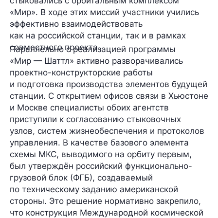
стыковались с орбитальным комплексом
«Мир». В ходе этих миссий участники учились
эффективно взаимодействовать
как на российской станции, так и в рамках
совместного проекта.
Параллельно с реализацией программы
«Мир — Шаттл» активно разворачивались
проектно-конструкторские работы
и подготовка производства элементов будущей
станции. С открытием офисов связи в Хьюстоне
и Москве специалисты обоих агентств
приступили к согласованию стыковочных
узлов, систем жизнеобеспечения и протоколов
управления. В качестве базового элемента
схемы МКС, выводимого на орбиту первым,
был утверждён российский функционально-
грузовой блок (ФГБ), создаваемый
по техническому заданию американской
стороны. Это решение нормативно закрепило,
что конструкция Международной космической