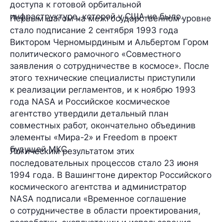
доступа к готовой орбитальной
инфраструктуре, которой у США не было.
Первым шагом на межгосударственном уровне
стало подписание 2 сентября 1993 года
Виктором Черномырдиным и Альбертом Гором
политического рамочного «Совместного
заявления о сотрудничестве в космосе». После
этого технические специалисты приступили
к реализации регламентов, и к ноябрю 1993
года NASA и Российское космическое
агентство утвердили детальный план
совместных работ, окончательно объединив
элементы «Мира-2» и Freedom в проект
будущей МКС.
Логическим результатом этих
последовательных процессов стало 23 июня
1994 года. В Вашингтоне директор Российского
космического агентства и администратор
NASA подписали «Временное соглашение
о сотрудничестве в области проектирования,