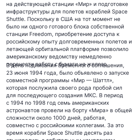
на действующей станции «Мир» и подготовке
инфраструктуры для полетов кораблей Space
Shuttle. Поскольку в США на тот момент не
было ни одного готового блока собственной
станции Freedom, приобретение доступа к
российскому опыту долговременных полетов и
летающей орбитальной платформе позволило
американскому ведомству немедленно
перенести работу с бумаги на железо.
В день подписания Временного соглашения,
23 июня 1994 года, было объявлено о запуске
совместной программы «Мир — Шаттл»,
которая послужила своего рода пробой сил
для последующего создания МКС. В период
с 1994 по 1998 год семь американских
астронавтов провели на борту «Мира» в общей
сложности около 1000 дней, работая,
совместно с российскими коллегами. За это
время корабли Space Shuttle десять раз