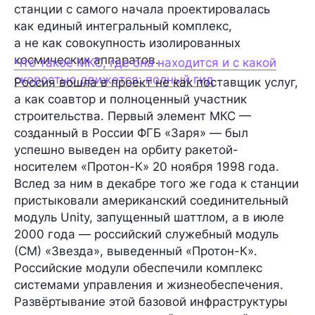
станции с самого начала проектировалась
как единый интегральный комплекс,
а не как совокупность изолированных
космических аппаратов.
Что такое МКС, где она находится и с какой
скоростью движется: полный гид
Россия вошла в проект не как поставщик услуг,
а как соавтор и полноценный участник
строительства. Первый элемент МКС —
созданный в России ФГБ «Заря» — был
успешно выведен на орбиту ракетой-
носителем «Протон-К» 20 ноября 1998 года.
Вслед за ним в декабре того же года к станции
пристыковали американский соединительный
модуль Unity, запущенный шаттлом, а в июле
2000 года — российский служебный модуль
(СМ) «Звезда», выведенный «Протон-К».
Российские модули обеспечили комплекс
системами управления и жизнеобеспечения.
Развёртывание этой базовой инфраструктуры