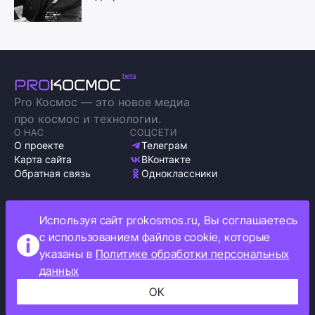
Pro Космос — это новое медиа
про космос и технологии.
О НАС
СОЦСЕТИ
О проекте
Телеграм
Карта сайта
ВКонтакте
Обратная связь
Одноклассники
Используя сайт prokosmos.ru, Вы соглашаетесь
с использованием файлов cookie, которые
Политика обработки персональных данных
указаны в
Политике обработки персональных
Как мы используем cookie
данных
Информация об ограничениях
ОК
Прокосмос © 2023
+16