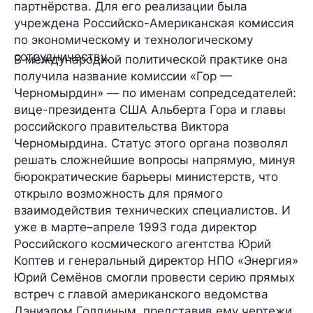
партнёрства. Для его реализации была
учреждена Российско-Американская комиссия
по экономическому и технологическому
сотрудничеству.
В международной политической практике она
получила название комиссии «Гор —
Черномырдин» — по именам сопредседателей:
вице-президента США Альберта Гора и главы
российского правительства Виктора
Черномырдина. Статус этого органа позволял
решать сложнейшие вопросы напрямую, минуя
бюрократические барьеры министерств, что
открыло возможность для прямого
взаимодействия технических специалистов. И
уже в марте–апреле 1993 года директор
Российского космического агентства Юрий
Коптев и генеральный директор НПО «Энергия»
Юрий Семёнов смогли провести серию прямых
встреч с главой американского ведомства
Дэниэлом Голдиным, представив ему чертежи