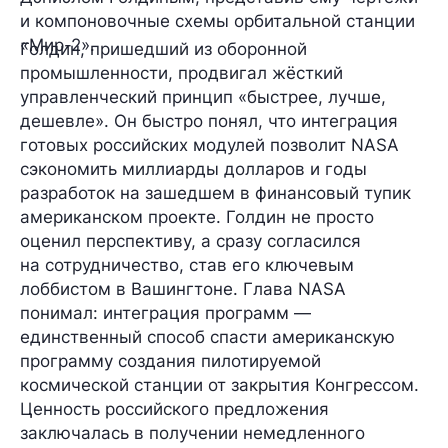
и компоновочные схемы орбитальной станции
«Мир-2».
Голдин, пришедший из оборонной
промышленности, продвигал жёсткий
управленческий принцип «быстрее, лучше,
дешевле». Он быстро понял, что интеграция
готовых российских модулей позволит NASA
сэкономить миллиарды долларов и годы
разработок на зашедшем в финансовый тупик
американском проекте. Голдин не просто
оценил перспективу, а сразу согласился
на сотрудничество, став его ключевым
лоббистом в Вашингтоне. Глава NASA
понимал: интеграция программ —
единственный способ спасти американскую
программу создания пилотируемой
космической станции от закрытия Конгрессом.
Ценность российского предложения
заключалась в получении немедленного