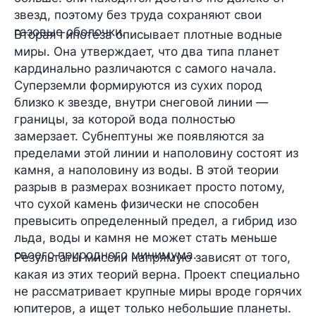
звезд, поэтому без труда сохраняют свои
газовые оболочки.
Вторая гипотеза описывает плотные водные
миры. Она утверждает, что два типа планет
кардинально различаются с самого начала.
Суперземли формируются из сухих пород
близко к звезде, внутри снеговой линии —
границы, за которой вода полностью
замерзает. Субнептуны же появляются за
пределами этой линии и наполовину состоят из
камня, а наполовину из воды. В этой теории
разрыв в размерах возникает просто потому,
что сухой камень физически не способен
превысить определенный предел, а гибрид изо
льда, воды и камня не может стать меньше
своего природного минимума.
Результаты миссии напрямую зависят от того,
какая из этих теорий верна. Проект специально
не рассматривает крупные миры вроде горячих
юпитеров, а ищет только небольшие планеты.