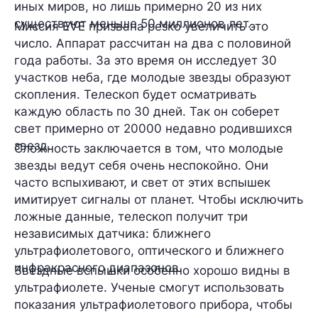
иных миров, но лишь примерно 20 из них
существуют меньше 50 миллионов лет.
Миссия EVE призвана резко увеличить это
число. Аппарат рассчитан на два с половиной
года работы. За это время он исследует 30
участков неба, где молодые звезды образуют
скопления. Телескоп будет осматривать
каждую область по 30 дней. Так он соберет
свет примерно от 20000 недавно родившихся
звезд.
Сложность заключается в том, что молодые
звезды ведут себя очень неспокойно. Они
часто вспыхивают, и свет от этих вспышек
имитирует сигналы от планет. Чтобы исключить
ложные данные, телескоп получит три
независимых датчика: ближнего
ультрафиолетового, оптического и ближнего
инфракрасного диапазонов.
Звездные вспышки особенно хорошо видны в
ультрафиолете. Ученые смогут использовать
показания ультрафиолетового прибора, чтобы