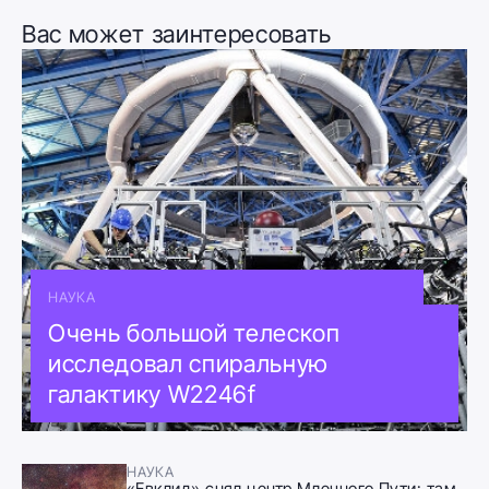
Вас может заинтересовать
НАУКА
Очень большой телескоп
исследовал спиральную
галактику W2246f
НАУКА
«Евклид» снял центр Млечного Пути: там