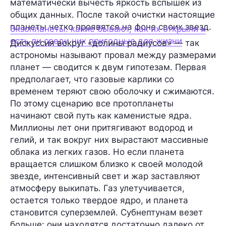
математически вычесть яркость вспышек из
общих данных. После такой очистки настоящие
планеты четко проявятся на фоне своих звезд.
Экзопланеты: какие бывают, как их открыли и
есть ли среди них пригодные для жизни
Дискуссия вокруг «долины радиусов» — так
астрономы называют провал между размерами
планет — сводится к двум гипотезам. Первая
предполагает, что газовые карлики со
временем теряют свою оболочку и сжимаются.
По этому сценарию все протопланеты
начинают свой путь как каменистые ядра.
Миллионы лет они притягивают водород и
гелий, и так вокруг них вырастают массивные
облака из легких газов. Но если планета
вращается слишком близко к своей молодой
звезде, интенсивный свет и жар заставляют
атмосферу выкипать. Газ улетучивается,
остается только твердое ядро, и планета
становится суперземлей. Субнептунам везет
больше: они находятся достаточно далеко от